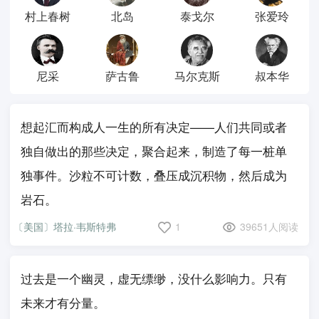
村上春树
北岛
泰戈尔
张爱玲
尼采
萨古鲁
马尔克斯
叔本华
想起汇而构成人一生的所有决定——人们共同或者
独自做出的那些决定，聚合起来，制造了每一桩单
独事件。沙粒不可计数，叠压成沉积物，然后成为
岩石。
〔美国〕塔拉·韦斯特弗
1
39651人阅读
过去是一个幽灵，虚无缥缈，没什么影响力。只有
未来才有分量。