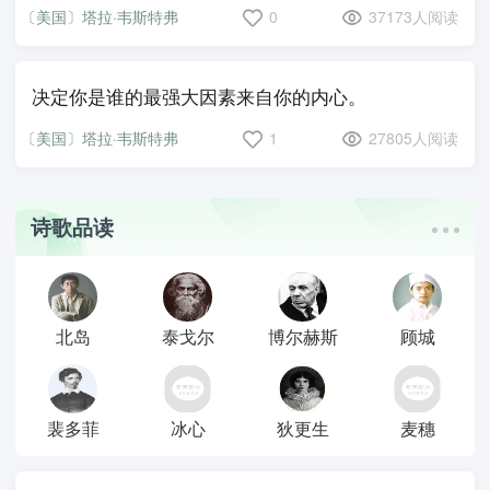
〔美国〕塔拉·韦斯特弗
0
37173人阅读
决定你是谁的最强大因素来自你的内心。
〔美国〕塔拉·韦斯特弗
1
27805人阅读
诗歌品读
北岛
泰戈尔
博尔赫斯
顾城
裴多菲
冰心
狄更生
麦穗