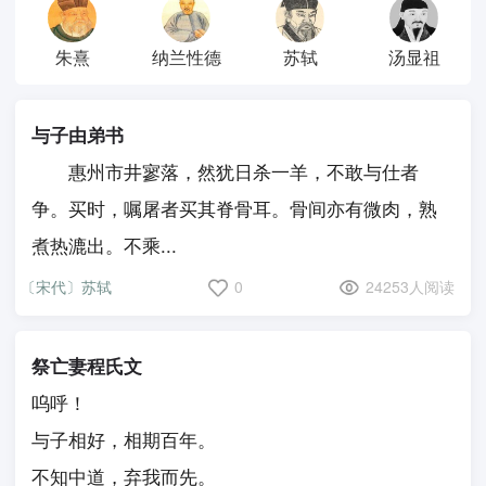
朱熹
纳兰性德
苏轼
汤显祖
与子由弟书
惠州市井寥落，然犹日杀一羊，不敢与仕者
争。买时，嘱屠者买其脊骨耳。骨间亦有微肉，熟
煮热漉出。不乘...
〔宋代〕苏轼
0
24253人阅读
祭亡妻程氏文
呜呼！
与子相好，相期百年。
不知中道，弃我而先。