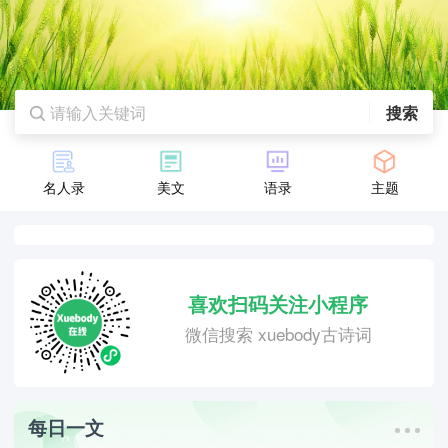
搜索
名人录
美文
语录
主题
喜欢扫码关注小程序
微信搜索 xuebody古诗词
每日一文