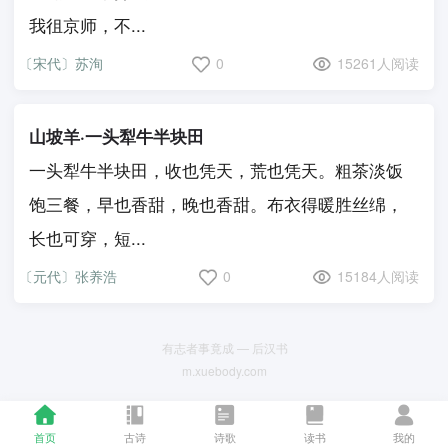
我徂京师，不...
〔宋代〕苏洵
0
15261人阅读
山坡羊·一头犁牛半块田
一头犁牛半块田，收也凭天，荒也凭天。粗茶淡饭
饱三餐，早也香甜，晚也香甜。布衣得暖胜丝绵，
长也可穿，短...
〔元代〕张养浩
0
15184人阅读
有志者事竟成 — 后汉书
m.xuebody.com
首页
古诗
诗歌
读书
我的