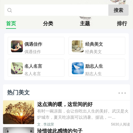
搜索
首页
分类
主题
排行
偶遇佳作
经典美文
偶遇佳作
经典美文
名人名言
励志人生
名人名言
励志人生
热门美文
这点滴的暖，这世间的好
有时一碗凉面，会让你吃出人生的美好。武汉是火
炉城市，夏天吃凉面可以消暑。据说，一...
文 . 李战荣
5630人阅读
珍惜彼此感情的句子