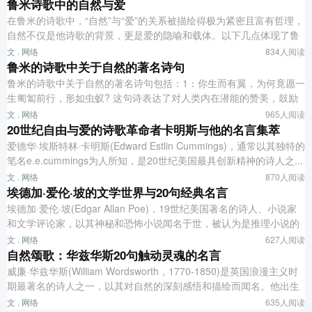
鲁米诗歌中的自然与爱
在鲁米的诗歌中，“自然”与“爱”的关系被描绘得极为紧密且富有哲理，
自然不仅是他诗歌的背景，更是爱的隐喻和载体。以下几点体现了鲁
米诗歌中自然与爱的深刻联系：自然作...
文 . 网络
834人阅读
鲁米的诗歌中关于自然的著名诗句
鲁米的诗歌中关于自然的著名诗句包括：1：你生而有翼，为何竟愿一
生匍匐前行，形如虫蚁? 这句诗表达了对人类内在潜能的赞美，鼓励
人们超越物质世界的束缚，追求更高的精...
文 . 网络
965人阅读
20世纪自由与爱的诗歌革命者卡明斯与他的名言集萃
爱德华·埃斯特林·卡明斯(Edward Estlin Cummings)，通常以其独特的
笔名e.e.cummings为人所知，是20世纪美国最具创新精神的诗人之...
文 . 网络
870人阅读
埃德加·爱伦·坡的文学世界与20句经典名言
埃德加·爱伦·坡(Edgar Allan Poe)，19世纪美国著名的诗人、小说家
和文学评论家，以其神秘和恐怖小说闻名于世，被认为是推理小说的
开山鼻祖。1809...
文 . 网络
627人阅读
自然颂歌：华兹华斯20句触动灵魂的名言
威廉·华兹华斯(William Wordsworth，1770-1850)是英国浪漫主义时
期最著名的诗人之一，以其对自然的深刻感悟和描绘而闻名。他出生
于英格兰北...
文 . 网络
635人阅读