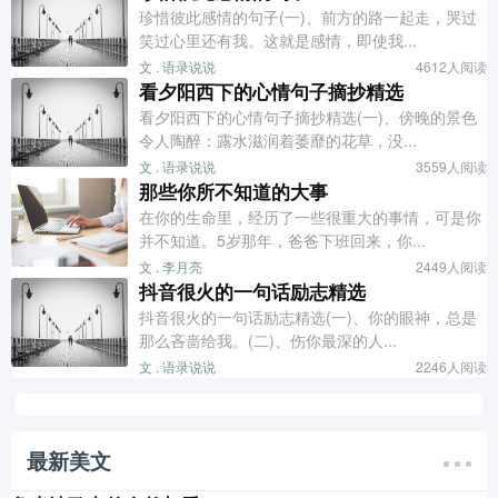
珍惜彼此感情的句子(一)、前方的路一起走，哭过
笑过心里还有我。这就是感情，即使我...
文 . 语录说说
4612人阅读
看夕阳西下的心情句子摘抄精选
看夕阳西下的心情句子摘抄精选(一)、傍晚的景色
令人陶醉：露水滋润着萎靡的花草，没...
文 . 语录说说
3559人阅读
那些你所不知道的大事
在你的生命里，经历了一些很重大的事情，可是你
并不知道。5岁那年，爸爸下班回来，你...
文 . 李月亮
2449人阅读
抖音很火的一句话励志精选
抖音很火的一句话励志精选(一)、你的眼神，总是
那么吝啬给我。(二)、伤你最深的人...
文 . 语录说说
2246人阅读
最新美文