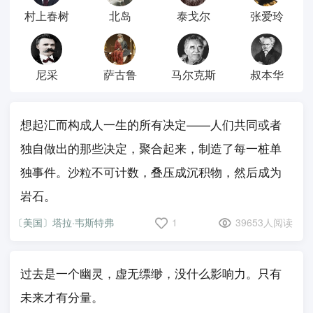
村上春树
北岛
泰戈尔
张爱玲
尼采
萨古鲁
马尔克斯
叔本华
想起汇而构成人一生的所有决定——人们共同或者
独自做出的那些决定，聚合起来，制造了每一桩单
独事件。沙粒不可计数，叠压成沉积物，然后成为
岩石。
〔美国〕塔拉·韦斯特弗
1
39653人阅读
过去是一个幽灵，虚无缥缈，没什么影响力。只有
未来才有分量。