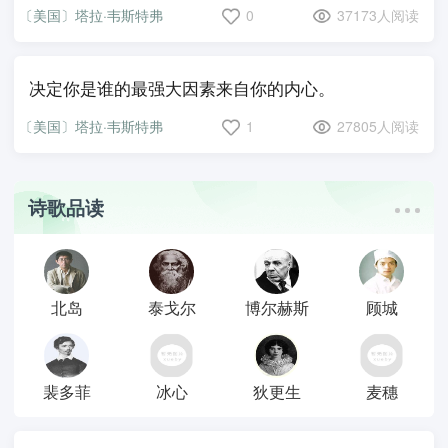
〔美国〕塔拉·韦斯特弗
0
37173人阅读
决定你是谁的最强大因素来自你的内心。
〔美国〕塔拉·韦斯特弗
1
27805人阅读
诗歌品读
北岛
泰戈尔
博尔赫斯
顾城
裴多菲
冰心
狄更生
麦穗