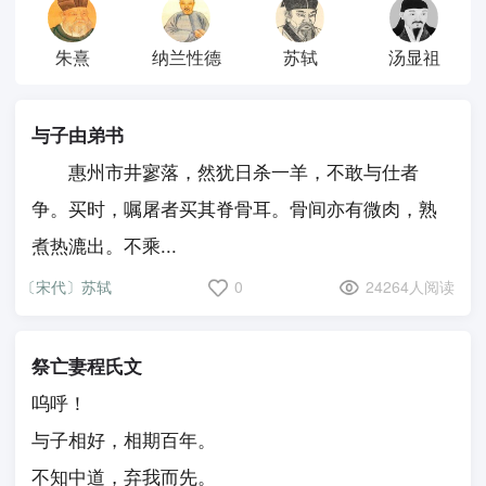
朱熹
纳兰性德
苏轼
汤显祖
与子由弟书
惠州市井寥落，然犹日杀一羊，不敢与仕者
争。买时，嘱屠者买其脊骨耳。骨间亦有微肉，熟
煮热漉出。不乘...
〔宋代〕苏轼
0
24264人阅读
祭亡妻程氏文
呜呼！
与子相好，相期百年。
不知中道，弃我而先。