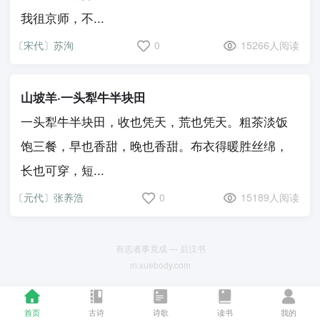
我徂京师，不...
〔宋代〕苏洵
0
15266人阅读
山坡羊·一头犁牛半块田
一头犁牛半块田，收也凭天，荒也凭天。粗茶淡饭
饱三餐，早也香甜，晚也香甜。布衣得暖胜丝绵，
长也可穿，短...
〔元代〕张养浩
0
15189人阅读
有志者事竟成 — 后汉书
m.xuebody.com
首页
古诗
诗歌
读书
我的