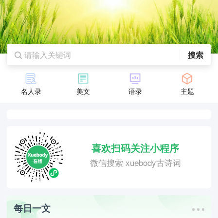
搜索
名人录
美文
语录
主题
喜欢扫码关注小程序
微信搜索 xuebody古诗词
每日一文