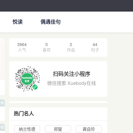
悦读
偶遇佳句
3964
0
2
44
人气
喜欢
作品
句子
扫码关注小程序
微信搜索 Xuebody在线
句
热门名人
句
纳兰性德
郑燮
龚自珍