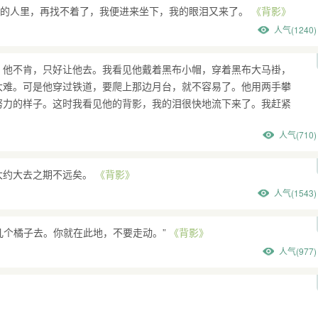
往的人里，再找不着了，我便进来坐下，我的眼泪又来了。
《背影》
人气(1240)
，他不肯，只好让他去。我看见他戴着黑布小帽，穿着黑布大马褂，
大难。可是他穿过铁道，要爬上那边月台，就不容易了。他用两手攀
努力的样子。这时我看见他的背影，我的泪很快地流下来了。我赶紧
人气(710)
大约大去之期不远矣。
《背影》
人气(1543)
几个橘子去。你就在此地，不要走动。”
《背影》
人气(977)