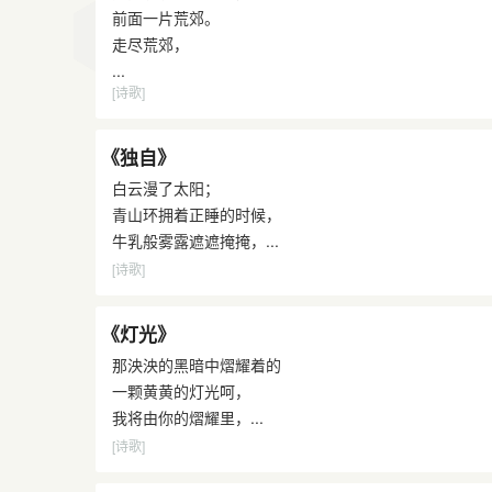
前面一片荒郊。
走尽荒郊，
...
[诗歌]
《独自》
白云漫了太阳；
青山环拥着正睡的时候，
牛乳般雾露遮遮掩掩，...
[诗歌]
《灯光》
那泱泱的黑暗中熠耀着的
一颗黄黄的灯光呵，
我将由你的熠耀里，...
[诗歌]