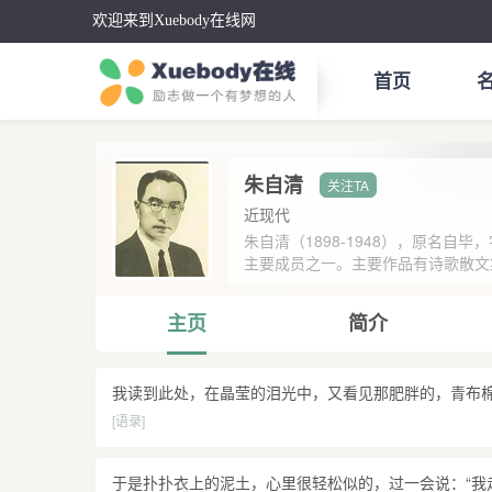
欢迎来到Xuebody在线网
首页
朱自清
近现代
朱自清（1898-1948），原名
主要成员之一。主要作品有诗歌散文集
主页
简介
我读到此处，在晶莹的泪光中，又看见那肥胖的，青布
[语录]
于是扑扑衣上的泥土，心里很轻松似的，过一会说：“我