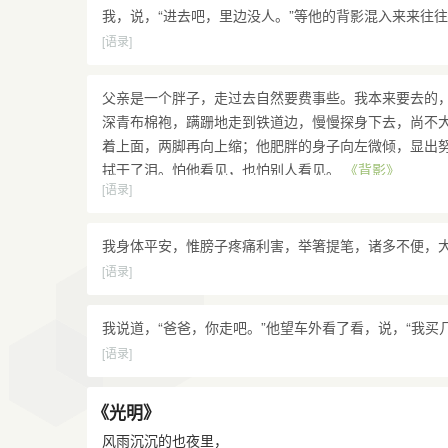
我，说，“进去吧，里边没人。”等他的背影混入来来往
[语录]
父亲是一个胖子，走过去自然要费事些。我本来要去的
深青布棉袍，蹒跚地走到铁道边，慢慢探身下去，尚不
着上面，两脚再向上缩；他肥胖的身子向左微倾，显出
拭干了泪。怕他看见，也怕别人看见。
《背影》
[语录]
我身体平安，惟膀子疼痛利害，举箸提笔，诸多不便，
[语录]
我说道，“爸爸，你走吧。”他望车外看了看，说，“我买
[语录]
《光明》
风雨沉沉的也夜里，