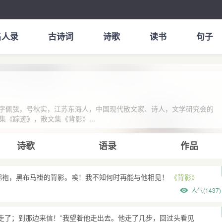
名人录
古诗词
诗歌
读书
句子
自毕，字佩弦，号秋实，江苏东海人，中国现代散文家、诗人，文学研究会的
《踪迹》，散文集《背影》...
诗歌
语录
作品
棉袍，黑布马褂的背影。唉！我不知何时再能与他相见！
《背影》
人气(1437)
走了；到那边来信！”我望着他走出去。他走了几步，回过头看见