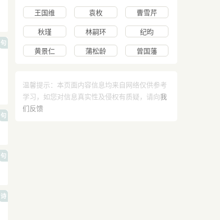
王国维
袁枚
曹雪芹
秋瑾
林嗣环
纪昀
句
黄景仁
蒲松龄
曾国藩
温馨提示：本页面内容信息均来自网络仅供参考
学习，如您对信息真实性及侵权有质疑，请向
我
们反馈
句
句
诗