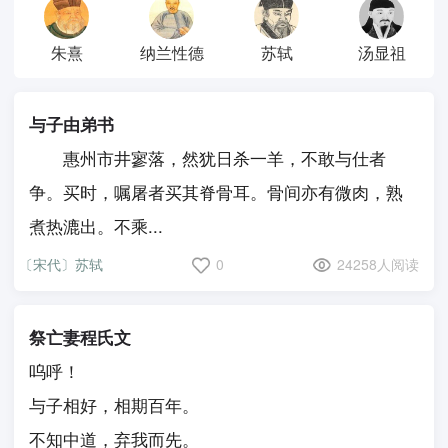
朱熹
纳兰性德
苏轼
汤显祖
与子由弟书
惠州市井寥落，然犹日杀一羊，不敢与仕者
争。买时，嘱屠者买其脊骨耳。骨间亦有微肉，熟
煮热漉出。不乘...
〔宋代〕苏轼
0
24258人阅读
祭亡妻程氏文
呜呼！
与子相好，相期百年。
不知中道，弃我而先。