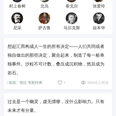
村上春树
北岛
泰戈尔
张爱玲
尼采
萨古鲁
马尔克斯
叔本华
想起汇而构成人一生的所有决定——人们共同或者
独自做出的那些决定，聚合起来，制造了每一桩单
独事件。沙粒不可计数，叠压成沉积物，然后成为
岩石。
〔美国〕塔拉·韦斯特弗
1
39652人阅读
过去是一个幽灵，虚无缥缈，没什么影响力。只有
未来才有分量。