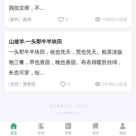
我徂京师，不...
〔宋代〕苏洵
0
15265人阅读
山坡羊·一头犁牛半块田
一头犁牛半块田，收也凭天，荒也凭天。粗茶淡饭
饱三餐，早也香甜，晚也香甜。布衣得暖胜丝绵，
长也可穿，短...
〔元代〕张养浩
0
15189人阅读
有志者事竟成 — 后汉书
m.xuebody.com
首页
古诗
诗歌
读书
我的