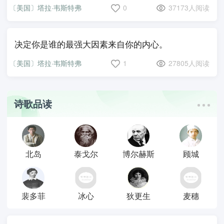
〔美国〕塔拉·韦斯特弗
0
37173人阅读
决定你是谁的最强大因素来自你的内心。
〔美国〕塔拉·韦斯特弗
1
27805人阅读
诗歌品读
北岛
泰戈尔
博尔赫斯
顾城
裴多菲
冰心
狄更生
麦穗