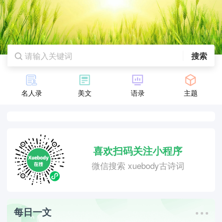
搜索
名人录
美文
语录
主题
喜欢扫码关注小程序
微信搜索 xuebody古诗词
每日一文