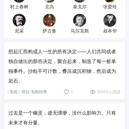
村上春树
北岛
泰戈尔
张爱玲
尼采
萨古鲁
马尔克斯
叔本华
想起汇而构成人一生的所有决定——人们共同或者
独自做出的那些决定，聚合起来，制造了每一桩单
独事件。沙粒不可计数，叠压成沉积物，然后成为
岩石。
〔美国〕塔拉·韦斯特弗
1
39653人阅读
过去是一个幽灵，虚无缥缈，没什么影响力。只有
未来才有分量。