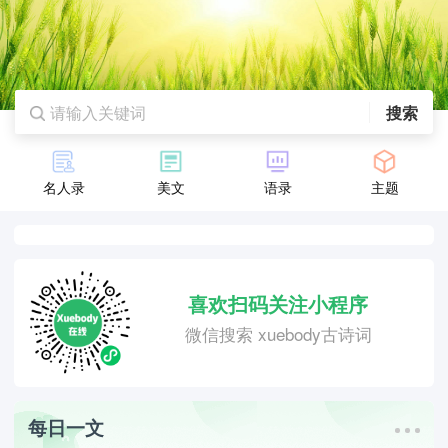
搜索
名人录
美文
语录
主题
喜欢扫码关注小程序
微信搜索 xuebody古诗词
每日一文