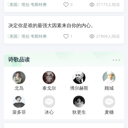
〔美国〕塔拉·韦斯特弗
0
37173人阅读
决定你是谁的最强大因素来自你的内心。
〔美国〕塔拉·韦斯特弗
1
27806人阅读
诗歌品读
北岛
泰戈尔
博尔赫斯
顾城
裴多菲
冰心
狄更生
麦穗