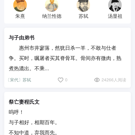
朱熹
纳兰性德
苏轼
汤显祖
与子由弟书
惠州市井寥落，然犹日杀一羊，不敢与仕者
争。买时，嘱屠者买其脊骨耳。骨间亦有微肉，熟
煮热漉出。不乘...
〔宋代〕苏轼
0
24266人阅读
祭亡妻程氏文
呜呼！
与子相好，相期百年。
不知中道，弃我而先。