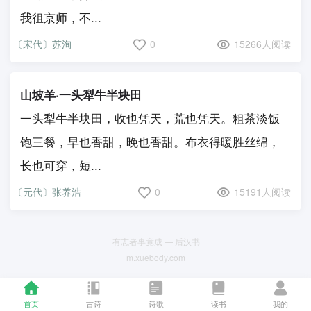
我徂京师，不...
〔宋代〕苏洵
0
15266人阅读
山坡羊·一头犁牛半块田
一头犁牛半块田，收也凭天，荒也凭天。粗茶淡饭
饱三餐，早也香甜，晚也香甜。布衣得暖胜丝绵，
长也可穿，短...
〔元代〕张养浩
0
15191人阅读
有志者事竟成 — 后汉书
m.xuebody.com
首页
古诗
诗歌
读书
我的