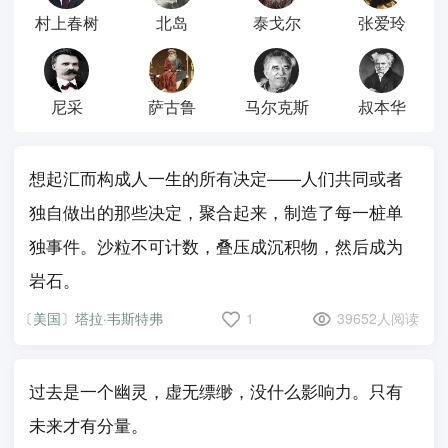
村上春树
北岛
泰戈尔
张爱玲
尼采
萨古鲁
马尔克斯
叔本华
想起汇而构成人一生的所有决定——人们共同或者
独自做出的那些决定，聚合起来，制造了每一桩单
独事件。沙粒不可计数，叠压成沉积物，然后成为
岩石。
〔美国〕塔拉·韦斯特弗
1
39652人阅读
过去是一个幽灵，虚无缥缈，没什么影响力。只有
未来才有分量。