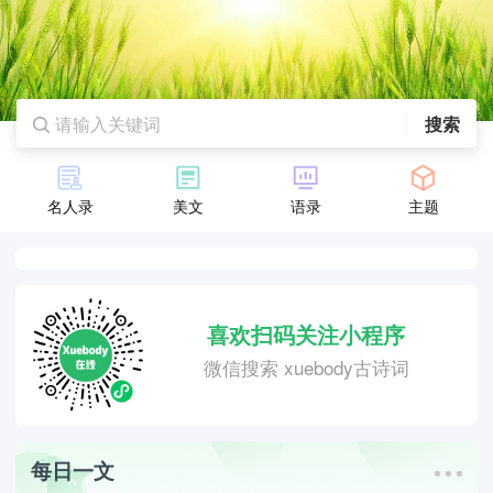
搜索
名人录
美文
语录
主题
喜欢扫码关注小程序
微信搜索 xuebody古诗词
每日一文