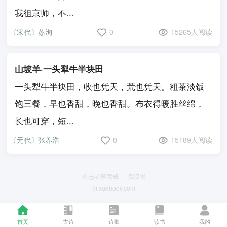
我徂京师，不...
〔宋代〕苏洵
0
15265人阅读
山坡羊·一头犁牛半块田
一头犁牛半块田，收也凭天，荒也凭天。粗茶淡饭
饱三餐，早也香甜，晚也香甜。布衣得暖胜丝绵，
长也可穿，短...
〔元代〕张养浩
0
15189人阅读
有志者事竟成 — 后汉书
m.xuebody.com
首页
古诗
诗歌
读书
我的