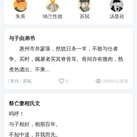
朱熹
纳兰性德
苏轼
汤显祖
与子由弟书
惠州市井寥落，然犹日杀一羊，不敢与仕者
争。买时，嘱屠者买其脊骨耳。骨间亦有微肉，熟
煮热漉出。不乘...
〔宋代〕苏轼
0
24260人阅读
祭亡妻程氏文
呜呼！
与子相好，相期百年。
不知中道，弃我而先。