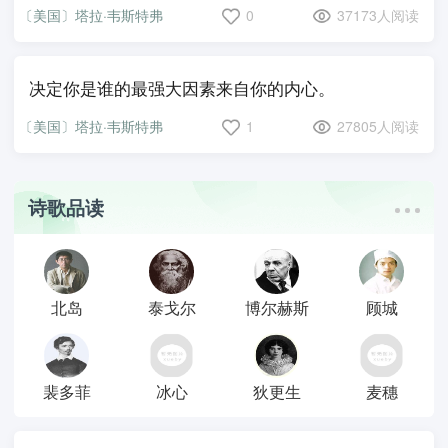
〔美国〕塔拉·韦斯特弗
0
37173人阅读
决定你是谁的最强大因素来自你的内心。
〔美国〕塔拉·韦斯特弗
1
27805人阅读
诗歌品读
北岛
泰戈尔
博尔赫斯
顾城
裴多菲
冰心
狄更生
麦穗