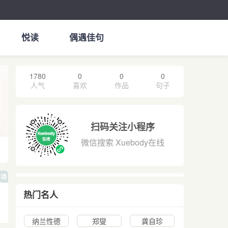
悦读
偶遇佳句
1780
0
0
0
人气
喜欢
作品
句子
扫码关注小程序
微信搜索 Xuebody在线
诗
热门名人
纳兰性德
郑燮
龚自珍