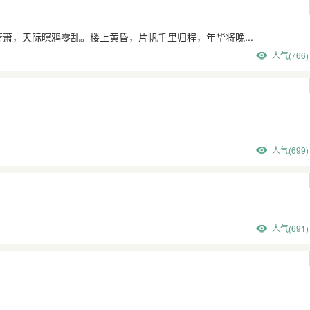
萧，天际暝鸦零乱。楼上黄昏，片帆千里归程，年华将晚...
人气(766)
人气(699)
人气(691)