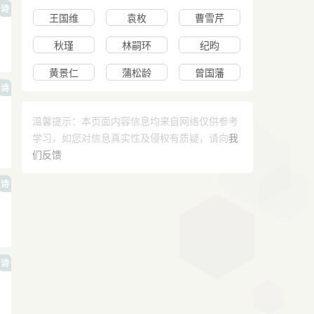
诗
王国维
袁枚
曹雪芹
秋瑾
林嗣环
纪昀
黄景仁
蒲松龄
曾国藩
诗
温馨提示：本页面内容信息均来自网络仅供参考
学习，如您对信息真实性及侵权有质疑，请向
我
们反馈
诗
诗