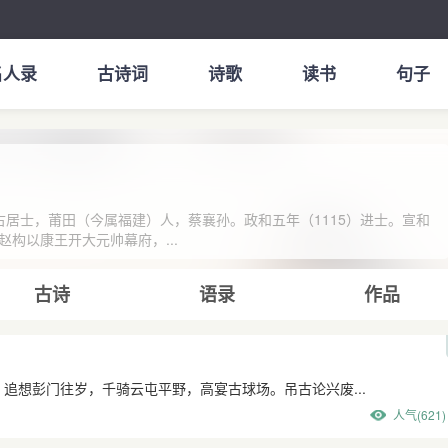
名人录
古诗词
诗歌
读书
句子
号友古居士，莆田（今属福建）人，蔡襄孙。政和五年（1115）进士。宣和
构以康王开大元帅幕府，...
古诗
语录
作品
追想彭门往岁，千骑云屯平野，高宴古球场。吊古论兴废...
人气(621)