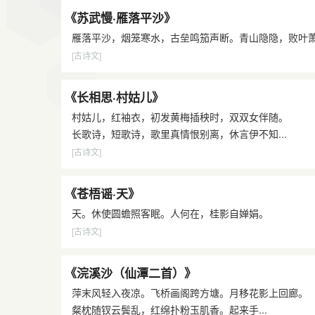
《苏武慢·雁落平沙》
雁落平沙，烟笼寒水，古垒鸣笳声断。青山隐隐，败叶萧
[古诗文]
《长相思·村姑儿》
村姑儿，红袖衣，初发黄梅插秧时，双双女伴随。
长歌诗，短歌诗，歌里真情恨别离，休言伊不知...
[古诗文]
《苍梧谣·天》
天。休使圆蟾照客眠。人何在，桂影自婵娟。
[古诗文]
《浣溪沙（仙潭二首）》
萍末风轻入夜凉。飞桥画阁跨方塘。月移花影上回廊。
粲枕随钗云鬓乱，红绵扑粉玉肌香。起来手...