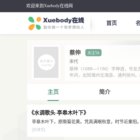
欢迎来到Xuebody在线网
首页
蔡伸
宋代
蔡伸（1088—1156）字伸道，
年间，出知潍州北海县、通判徐州。赵
主页
简介
《水调歌头·亭皋木叶下》
亭皋木叶下，原隰菊花黄。凭高满眼秋意，时节近重阳。
[古诗文]