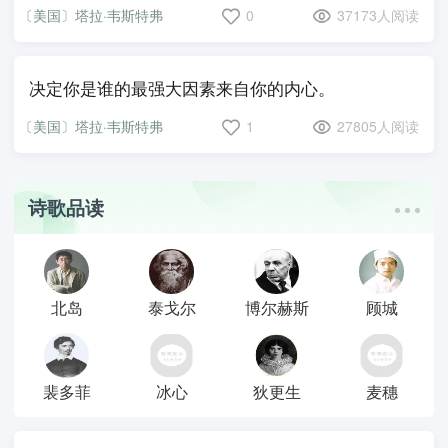
〔美国〕塔拉·韦斯特弗
0
37173人阅读
决定你是谁的最强大因素来自你的内心。
〔美国〕塔拉·韦斯特弗
1
27805人阅读
诗歌品读
北岛
泰戈尔
博尔赫斯
顾城
裴多菲
冰心
狄更生
麦穗