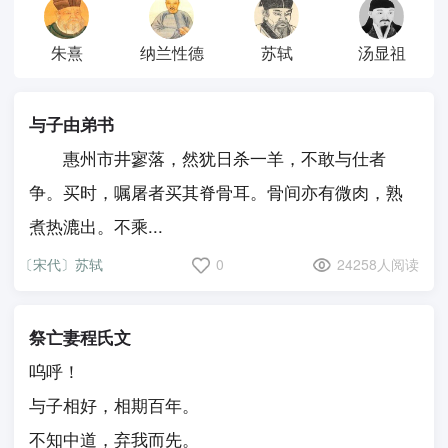
朱熹
纳兰性德
苏轼
汤显祖
与子由弟书
惠州市井寥落，然犹日杀一羊，不敢与仕者
争。买时，嘱屠者买其脊骨耳。骨间亦有微肉，熟
煮热漉出。不乘...
〔宋代〕苏轼
0
24258人阅读
祭亡妻程氏文
呜呼！
与子相好，相期百年。
不知中道，弃我而先。