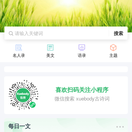
搜索
名人录
美文
语录
主题
喜欢扫码关注小程序
微信搜索 xuebody古诗词
每日一文