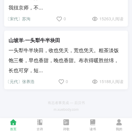
我徂京师，不...
〔宋代〕苏洵
0
15263人阅读
山坡羊·一头犁牛半块田
一头犁牛半块田，收也凭天，荒也凭天。粗茶淡饭
饱三餐，早也香甜，晚也香甜。布衣得暖胜丝绵，
长也可穿，短...
〔元代〕张养浩
0
15188人阅读
有志者事竟成 — 后汉书
m.xuebody.com
首页
古诗
诗歌
读书
我的