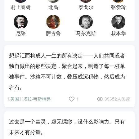
村上春树
北岛
泰戈尔
张爱玲
尼采
萨古鲁
马尔克斯
叔本华
想起汇而构成人一生的所有决定——人们共同或者
独自做出的那些决定，聚合起来，制造了每一桩单
独事件。沙粒不可计数，叠压成沉积物，然后成为
岩石。
〔美国〕塔拉·韦斯特弗
1
39652人阅读
过去是一个幽灵，虚无缥缈，没什么影响力。只有
未来才有分量。