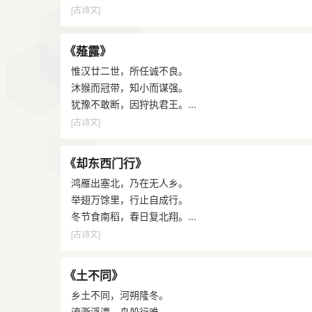
[古诗文]
《薤露》
惟汉廿二世，所任诚不良。
沐猴而冠带，知小而谋强。
犹豫不敢断，因狩执君王。...
[古诗文]
《却东西门行》
鸿雁出塞北，乃在无人乡。
举翅万馀里，行止自成行。
冬节食南稻，春日复北翔。...
[古诗文]
《土不同》
乡土不同，河朔隆冬。
流澌浮漂，舟船行难。