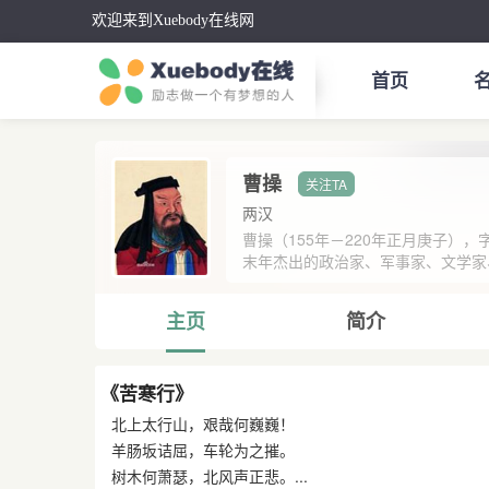
欢迎来到Xuebody在线网
首页
曹操
两汉
曹操（155年－220年正月庚子）
末年杰出的政治家、军事家、文学家、
主页
简介
《苦寒行》
北上太行山，艰哉何巍巍！
羊肠坂诘屈，车轮为之摧。
树木何萧瑟，北风声正悲。...