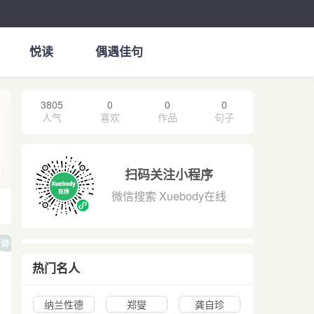
悦读
偶遇佳句
3805
0
0
0
人气
喜欢
作品
句子
扫码关注小程序
微信搜索 Xuebody在线
诗
热门名人
纳兰性德
郑燮
龚自珍