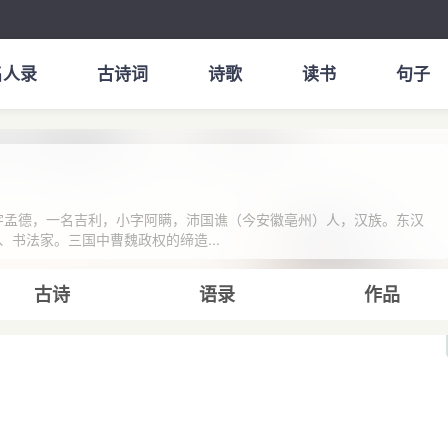
名人录
古诗词
诗歌
读书
句子
，字孟德，一名吉利，小字阿瞒，沛国谯（今安徽亳州）人，汉族。东汉
书法家。三国中曹魏政权的缔造...
古诗
语录
作品