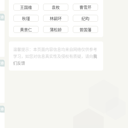
王国维
袁枚
曹雪芹
诗
秋瑾
林嗣环
纪昀
黄景仁
蒲松龄
曾国藩
温馨提示：本页面内容信息均来自网络仅供参考
学习，如您对信息真实性及侵权有质疑，请向
我
们反馈
诗
诗