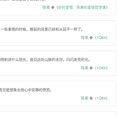
陈果
◆
《好的爱情：陈果的爱情哲学课》
过一些事情的时候，眼前的风景已经和从前不一样了。
陈果
◆
《1Q84》
佛照射进什么阳光，遥见远处山脉的冰河，闪闪发亮的光。
陈果
◆
《1Q84》
，青豆能想象出他心中安静的愤怒。
陈果
◆
《1Q84》