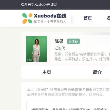
欢迎来到Xuebody在线网
首页
陈果
近现代
陈果，知名博主“名字里都有个狐”
角色，从容转换，乐在其中。她的青春
主页
简介
本页共收录571条
陈果经典语录
/
陈果名句
根据受欢迎度
藏的陈果经典语录或喜欢的陈果的句子，欢迎分享。
知我所能者，尽善尽美；知我所不能者，虚怀若谷