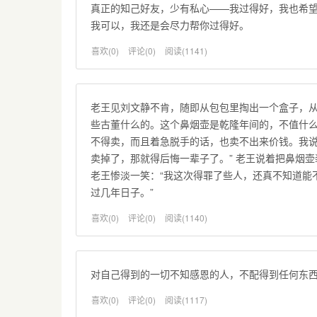
真正的知己好友，少有私心——我过得好，我也希
我可以，我还是会尽力帮你过得好。
喜欢(0)
评论(0)
阅读(1141)
老王见刘文静不肯，随即从包包里掏出一个盒子，从
些古董什么的。这个鼻烟壶是乾隆年间的，不值什
不得卖，而且着急脱手的话，也卖不出来价钱。我
卖掉了，那就得后悔一辈子了。” 老王说着把鼻烟
老王惨淡一笑：“我这次得罪了些人，还真不知道能
过几年日子。”
喜欢(0)
评论(0)
阅读(1140)
对自己得到的一切不知感恩的人，不配得到任何东
喜欢(0)
评论(0)
阅读(1117)