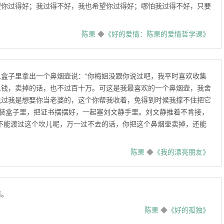
望你过得好；我过得不好，我也希望你过得好；哪怕我过得不好，只要
陈果
◆
《好的爱情：陈果的爱情哲学课》
盒子里拿出一个鼻烟壶说：“你梅姐没跟你说过吧，我平时喜欢收集
么钱，卖掉的话，也不过百十万。可这是我最喜欢的一个鼻烟壶，我舍
说过我是想娶你当老婆的，这个你帮我收着，免得到时候我撑不住把它
壶装盒子里，把证书摆摆好，一起塞刘文静手里。刘文静推着不肯接，
不能渡过这个坎儿呢，万一过不去的话，你把这个鼻烟壶卖掉，还能
陈果
◆
《我的漂亮朋友》
西。
陈果
◆
《好的孤独》