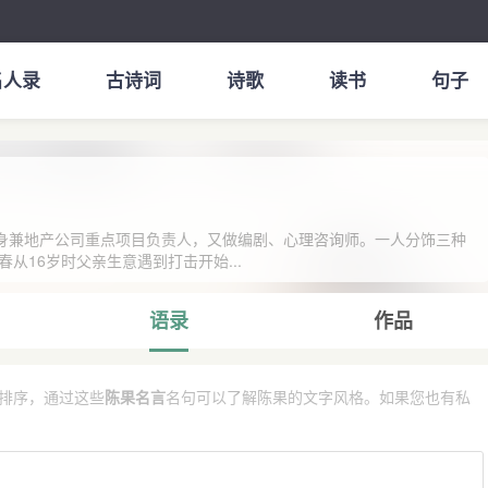
名人录
古诗词
诗歌
读书
句子
。身兼地产公司重点项目负责人，又做编剧、心理咨询师。一人分饰三种
从16岁时父亲生意遇到打击开始...
语录
作品
排序，通过这些
陈果名言
名句可以了解陈果的文字风格。如果您也有私
。