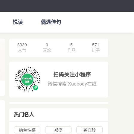
悦读
偶遇佳句
6339
0
5
571
人气
喜欢
作品
句子
扫码关注小程序
微信搜索 Xuebody在线
热门名人
纳兰性德
郑燮
龚自珍