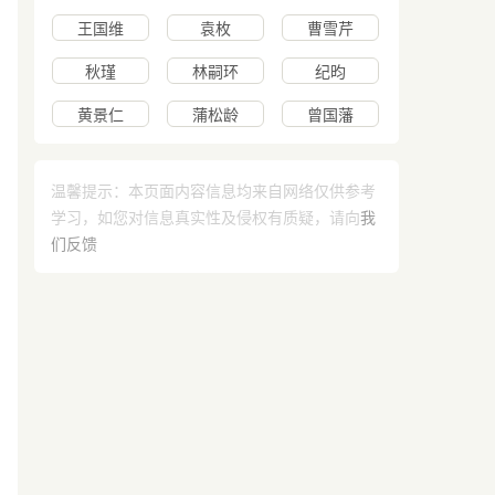
王国维
袁枚
曹雪芹
秋瑾
林嗣环
纪昀
黄景仁
蒲松龄
曾国藩
温馨提示：本页面内容信息均来自网络仅供参考
学习，如您对信息真实性及侵权有质疑，请向
我
们反馈