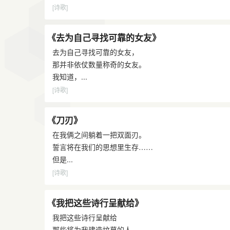
[诗歌]
《去为自己寻找可靠的女友》
去为自己寻找可靠的女友，
那并非依仗数量称奇的女友。
我知道，...
[诗歌]
《刀刃》
在我俩之间躺着一把双面刃。
誓言将在我们的思想里生存……
但是...
[诗歌]
《我把这些诗行呈献给》
我把这些诗行呈献给
那些将为我建造坟墓的人。