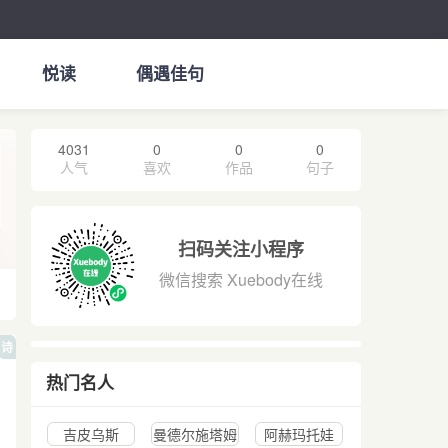
悦读
偶遇佳句
4031
0
0
0
人气
喜欢
作品
句子
扫码关注小程序
微信搜索 Xuebody在线
诗
热门名人
吉皮乌斯
曼德尔施塔姆
阿赫玛托娃