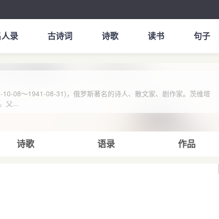
名人录
古诗词
诗歌
读书
句子
-10-08～1941-08-31)，俄罗斯著名的诗人、散文家、剧作家。茨维塔
父...
诗歌
语录
作品