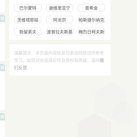
巴尔蒙特
谢维里亚宁
普希金
诗
茨维塔耶娃
阿龙宗
帕斯捷尔纳克
勃留索夫
波普拉夫斯基
梅烈日柯夫斯
基
温馨提示：本页面内容信息均来自网络仅供参考
学习，如您对信息真实性及侵权有质疑，请向
我
们反馈
诗
诗