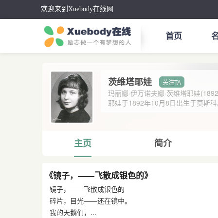
欢迎来到Xuebody在线网
首页
茨维塔耶娃
玛丽娜·伊万诺夫娜·茨维塔耶娃(1892
耶娃于1892年10月8日出生于莫斯科。
主页
简介
《镜子，——飞散成银色的》
镜子，——飞散成银色的
碎片，目光——还在镜中。
我的天鹅们，...