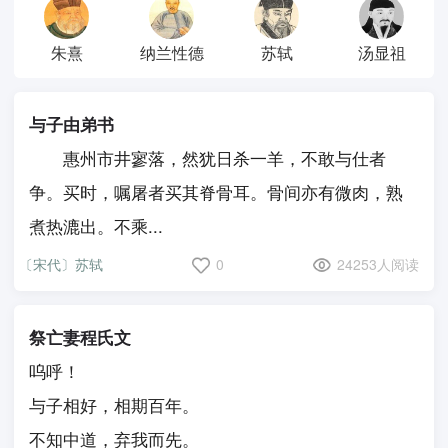
朱熹
纳兰性德
苏轼
汤显祖
与子由弟书
惠州市井寥落，然犹日杀一羊，不敢与仕者
争。买时，嘱屠者买其脊骨耳。骨间亦有微肉，熟
煮热漉出。不乘...
〔宋代〕苏轼
0
24253人阅读
祭亡妻程氏文
呜呼！
与子相好，相期百年。
不知中道，弃我而先。