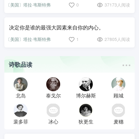
〔美国〕塔拉·韦斯特弗
0
37173人阅读
决定你是谁的最强大因素来自你的内心。
〔美国〕塔拉·韦斯特弗
1
27805人阅读
诗歌品读
北岛
泰戈尔
博尔赫斯
顾城
裴多菲
冰心
狄更生
麦穗