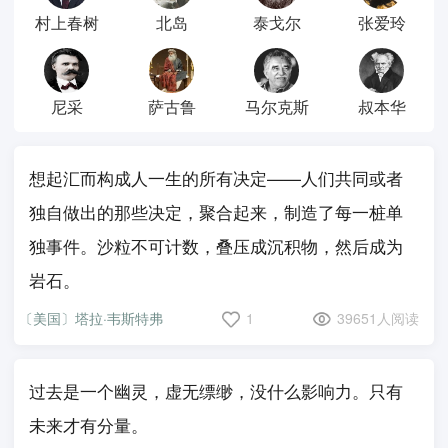
村上春树
北岛
泰戈尔
张爱玲
尼采
萨古鲁
马尔克斯
叔本华
想起汇而构成人一生的所有决定——人们共同或者
独自做出的那些决定，聚合起来，制造了每一桩单
独事件。沙粒不可计数，叠压成沉积物，然后成为
岩石。
〔美国〕塔拉·韦斯特弗
1
39651人阅读
过去是一个幽灵，虚无缥缈，没什么影响力。只有
未来才有分量。