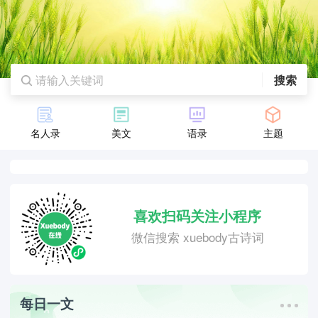
搜索
名人录
美文
语录
主题
喜欢扫码关注小程序
微信搜索 xuebody古诗词
每日一文