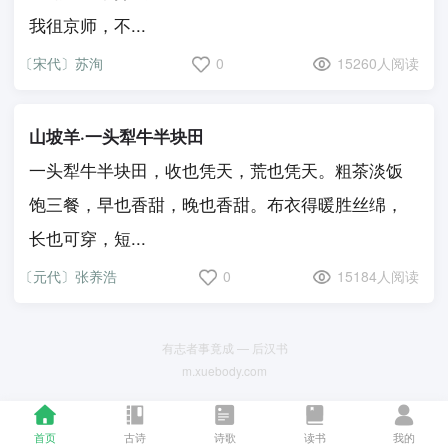
我徂京师，不...
〔宋代〕苏洵
0
15260人阅读
山坡羊·一头犁牛半块田
一头犁牛半块田，收也凭天，荒也凭天。粗茶淡饭
饱三餐，早也香甜，晚也香甜。布衣得暖胜丝绵，
长也可穿，短...
〔元代〕张养浩
0
15184人阅读
有志者事竟成 — 后汉书
m.xuebody.com
首页
古诗
诗歌
读书
我的