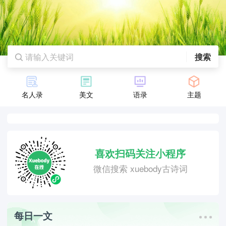
搜索
名人录
美文
语录
主题
喜欢扫码关注小程序
微信搜索 xuebody古诗词
每日一文