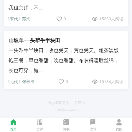
我徂京师，不...
〔宋代〕苏洵
0
15260人阅读
山坡羊·一头犁牛半块田
一头犁牛半块田，收也凭天，荒也凭天。粗茶淡饭
饱三餐，早也香甜，晚也香甜。布衣得暖胜丝绵，
长也可穿，短...
〔元代〕张养浩
0
15184人阅读
有志者事竟成 — 后汉书
m.xuebody.com
首页
古诗
诗歌
读书
我的