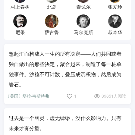
村上春树
北岛
泰戈尔
张爱玲
尼采
萨古鲁
马尔克斯
叔本华
想起汇而构成人一生的所有决定——人们共同或者
独自做出的那些决定，聚合起来，制造了每一桩单
独事件。沙粒不可计数，叠压成沉积物，然后成为
岩石。
〔美国〕塔拉·韦斯特弗
1
39651人阅读
过去是一个幽灵，虚无缥缈，没什么影响力。只有
未来才有分量。