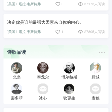
〔美国〕塔拉·韦斯特弗
0
37173人阅读
决定你是谁的最强大因素来自你的内心。
〔美国〕塔拉·韦斯特弗
1
27805人阅读
诗歌品读
北岛
泰戈尔
博尔赫斯
顾城
裴多菲
冰心
狄更生
麦穗