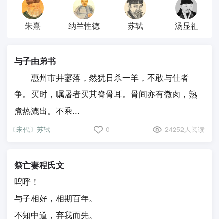
朱熹
纳兰性德
苏轼
汤显祖
与子由弟书
惠州市井寥落，然犹日杀一羊，不敢与仕者
争。买时，嘱屠者买其脊骨耳。骨间亦有微肉，熟
煮热漉出。不乘...
〔宋代〕苏轼
0
24252人阅读
祭亡妻程氏文
呜呼！
与子相好，相期百年。
不知中道，弃我而先。