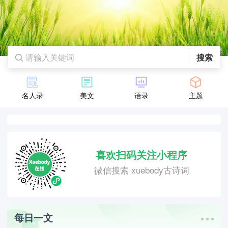
搜索
名人录
美文
语录
主题
喜欢扫码关注小程序
微信搜索 xuebody古诗词
每日一文