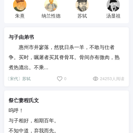
朱熹
纳兰性德
苏轼
汤显祖
与子由弟书
惠州市井寥落，然犹日杀一羊，不敢与仕者
争。买时，嘱屠者买其脊骨耳。骨间亦有微肉，熟
煮热漉出。不乘...
〔宋代〕苏轼
0
24253人阅读
祭亡妻程氏文
呜呼！
与子相好，相期百年。
不知中道，弃我而先。