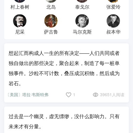
村上春树
北岛
泰戈尔
张爱玲
尼采
萨古鲁
马尔克斯
叔本华
想起汇而构成人一生的所有决定——人们共同或者
独自做出的那些决定，聚合起来，制造了每一桩单
独事件。沙粒不可计数，叠压成沉积物，然后成为
岩石。
〔美国〕塔拉·韦斯特弗
1
39651人阅读
过去是一个幽灵，虚无缥缈，没什么影响力。只有
未来才有分量。