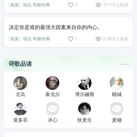
〔美国〕塔拉·韦斯特弗
0
37173人阅读
决定你是谁的最强大因素来自你的内心。
〔美国〕塔拉·韦斯特弗
1
27805人阅读
诗歌品读
北岛
泰戈尔
博尔赫斯
顾城
裴多菲
冰心
狄更生
麦穗