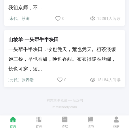
我徂京师，不...
〔宋代〕苏洵
0
15261人阅读
山坡羊·一头犁牛半块田
一头犁牛半块田，收也凭天，荒也凭天。粗茶淡饭
饱三餐，早也香甜，晚也香甜。布衣得暖胜丝绵，
长也可穿，短...
〔元代〕张养浩
0
15184人阅读
有志者事竟成 — 后汉书
m.xuebody.com
首页
古诗
诗歌
读书
我的