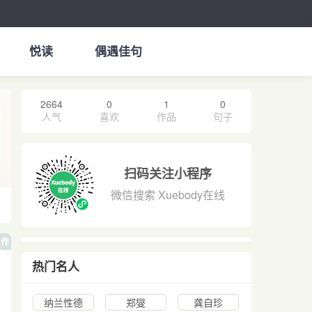
悦读
偶遇佳句
2664
0
1
0
人气
喜欢
作品
句子
扫码关注小程序
微信搜索 Xuebody在线
作
热门名人
纳兰性德
郑燮
龚自珍