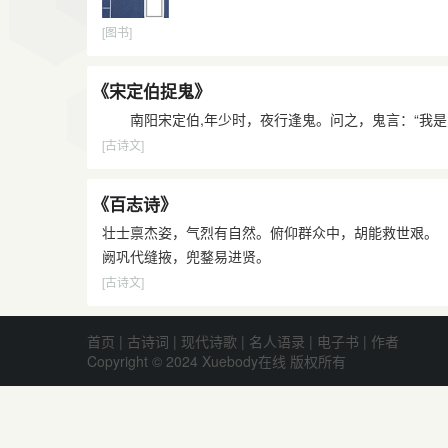
[图书]
《宋定伯捉鬼》
南阳宋定伯,年少时，夜行逢鬼。问之，鬼言：“我是鬼。”
[古诗文]
《百志诗》
壮士禀杰姿，气烈有自然。俯仰群众中，胡能救世艰。
阙巩代缝掖，兜鍪易进贤。
[古诗文]
首页
|
古诗词
|
现代诗歌
|
名人语录
|
电子书
|
作者
Copyright © 2024 Xuebody在线 版权所有