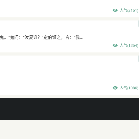
人气(2151)
鬼问：“汝复谁？”定伯诳之，言：“我...
人气(1254)
人气(1086)