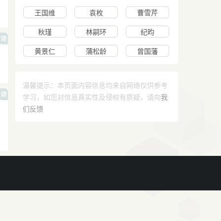
王国维
袁枚
曹雪芹
秋瑾
林嗣环
纪昀
诗
黄景仁
蒲松龄
曾国藩
温馨提示：本页面内容信息均来自网络仅供参考
诗
学习，如您对信息真实性及侵权有质疑，请向
我
们反馈