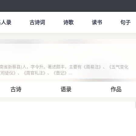
名人录
古诗词
诗歌
读书
句子
南省新蔡县)人，字令升。著述颇丰，主要有《周易注》、《五气变化
司徒仪》、《周官礼注》、《晋记》...
古诗
语录
作品