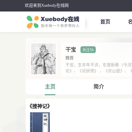
欢迎来到Xuebody在线网
首页
干宝
魏晋
干宝，生卒年不详，东晋新蔡（今河
论》、《论妖怪》 、《论山徙》、《
主页
简介
《搜神记》