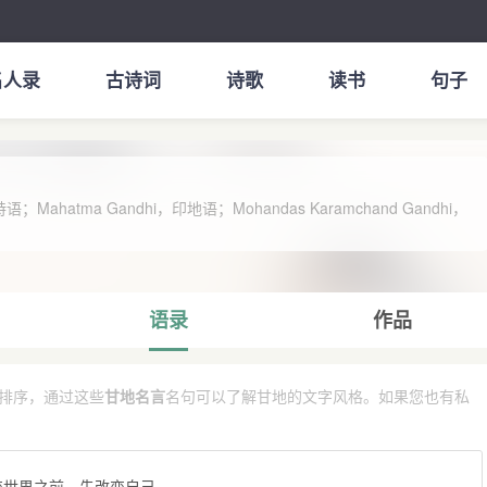
名人录
古诗词
诗歌
读书
句子
hatma Gandhi，印地语；Mohandas Karamchand Gandhi，
语录
作品
排序，通过这些
甘地名言
名句可以了解甘地的文字风格。如果您也有私
orld. 在改变世界之前，先改变自己。