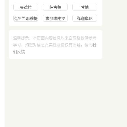
尼
里
曼德拉
萨古鲁
甘地
克里希那穆提
求那跋陀罗
释迦牟尼
温馨提示：本页面内容信息均来自网络仅供参考
学习，如您对信息真实性及侵权有质疑，请向
我
们反馈