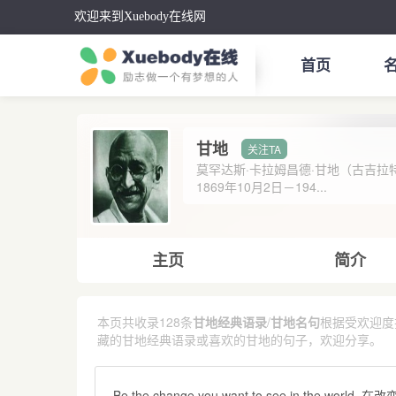
欢迎来到Xuebody在线网
首页
甘地
莫罕达斯·卡拉姆昌德·甘地（古吉拉特语；Ma
1869年10月2日－194...
主页
简介
本页共收录128条
甘地经典语录
/
甘地名句
根据受欢迎度
藏的甘地经典语录或喜欢的甘地的句子，欢迎分享。
Be the change you want to see in the w