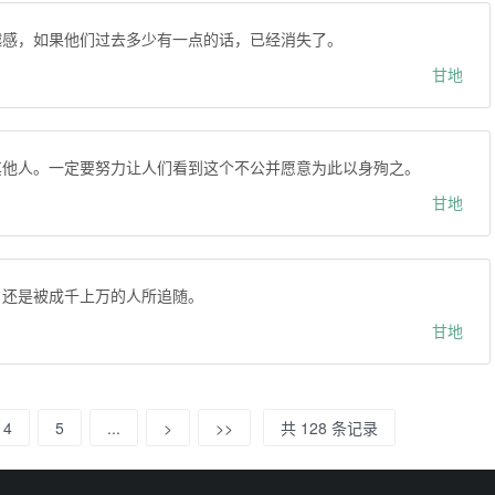
越感，如果他们过去多少有一点的话，已经消失了。
甘地
其他人。一定要努力让人们看到这个不公并愿意为此以身殉之。
甘地
，还是被成千上万的人所追随。
甘地
4
5
...
>
>>
共 128 条记录