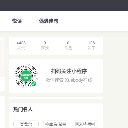
悦读
偶遇佳句
4423
0
0
128
人气
喜欢
作品
句子
扫码关注小程序
微信搜索 Xuebody在线
热门名人
泰戈尔
拉库马·希拉
阿米特·乔杜