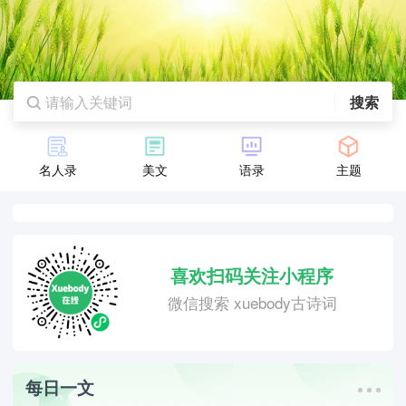
搜索
名人录
美文
语录
主题
喜欢扫码关注小程序
微信搜索 xuebody古诗词
每日一文