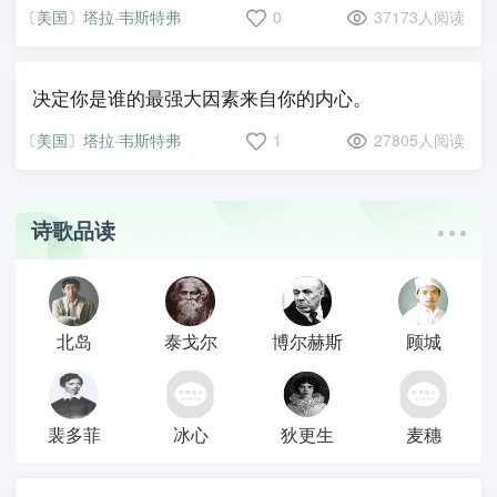
〔美国〕塔拉·韦斯特弗
0
37173人阅读
决定你是谁的最强大因素来自你的内心。
〔美国〕塔拉·韦斯特弗
1
27805人阅读
诗歌品读
北岛
泰戈尔
博尔赫斯
顾城
裴多菲
冰心
狄更生
麦穗