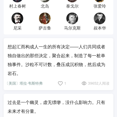
村上春树
北岛
泰戈尔
张爱玲
尼采
萨古鲁
马尔克斯
叔本华
想起汇而构成人一生的所有决定——人们共同或者
独自做出的那些决定，聚合起来，制造了每一桩单
独事件。沙粒不可计数，叠压成沉积物，然后成为
岩石。
〔美国〕塔拉·韦斯特弗
1
39652人阅读
过去是一个幽灵，虚无缥缈，没什么影响力。只有
未来才有分量。