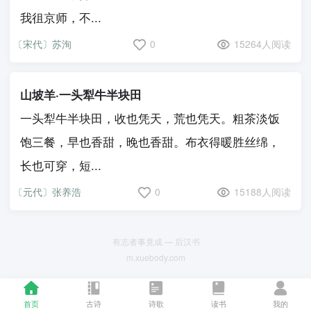
我徂京师，不...
〔宋代〕苏洵
0
15264人阅读
山坡羊·一头犁牛半块田
一头犁牛半块田，收也凭天，荒也凭天。粗茶淡饭
饱三餐，早也香甜，晚也香甜。布衣得暖胜丝绵，
长也可穿，短...
〔元代〕张养浩
0
15188人阅读
有志者事竟成 — 后汉书
m.xuebody.com
首页
古诗
诗歌
读书
我的