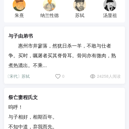
朱熹
纳兰性德
苏轼
汤显祖
与子由弟书
惠州市井寥落，然犹日杀一羊，不敢与仕者
争。买时，嘱屠者买其脊骨耳。骨间亦有微肉，熟
煮热漉出。不乘...
〔宋代〕苏轼
0
24258人阅读
祭亡妻程氏文
呜呼！
与子相好，相期百年。
不知中道，弃我而先。