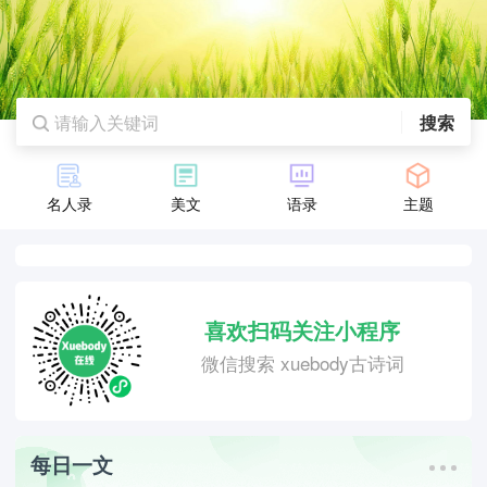
搜索
名人录
美文
语录
主题
喜欢扫码关注小程序
微信搜索 xuebody古诗词
每日一文