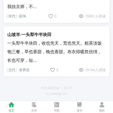
我徂京师，不...
〔宋代〕苏洵
0
15261人阅读
山坡羊·一头犁牛半块田
一头犁牛半块田，收也凭天，荒也凭天。粗茶淡饭
饱三餐，早也香甜，晚也香甜。布衣得暖胜丝绵，
长也可穿，短...
〔元代〕张养浩
0
15184人阅读
有志者事竟成 — 后汉书
m.xuebody.com
首页
古诗
诗歌
读书
我的