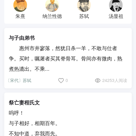
朱熹
纳兰性德
苏轼
汤显祖
与子由弟书
惠州市井寥落，然犹日杀一羊，不敢与仕者
争。买时，嘱屠者买其脊骨耳。骨间亦有微肉，熟
煮热漉出。不乘...
〔宋代〕苏轼
0
24253人阅读
祭亡妻程氏文
呜呼！
与子相好，相期百年。
不知中道，弃我而先。