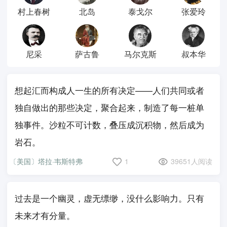
村上春树
北岛
泰戈尔
张爱玲
尼采
萨古鲁
马尔克斯
叔本华
想起汇而构成人一生的所有决定——人们共同或者
独自做出的那些决定，聚合起来，制造了每一桩单
独事件。沙粒不可计数，叠压成沉积物，然后成为
岩石。
〔美国〕塔拉·韦斯特弗
1
39651人阅读
过去是一个幽灵，虚无缥缈，没什么影响力。只有
未来才有分量。