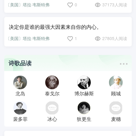
〔美国〕塔拉·韦斯特弗
0
37173人阅读
决定你是谁的最强大因素来自你的内心。
〔美国〕塔拉·韦斯特弗
1
27805人阅读
诗歌品读
北岛
泰戈尔
博尔赫斯
顾城
裴多菲
冰心
狄更生
麦穗