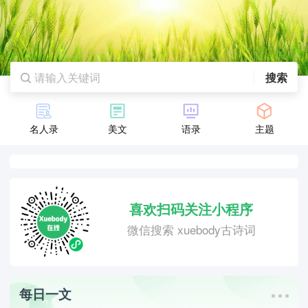
搜索
名人录
美文
语录
主题
喜欢扫码关注小程序
微信搜索 xuebody古诗词
每日一文