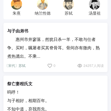
朱熹
纳兰性德
苏轼
汤显祖
与子由弟书
惠州市井寥落，然犹日杀一羊，不敢与仕者
争。买时，嘱屠者买其脊骨耳。骨间亦有微肉，熟
煮热漉出。不乘...
〔宋代〕苏轼
0
24257人阅读
祭亡妻程氏文
呜呼！
与子相好，相期百年。
不知中道，弃我而先。