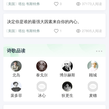
〔美国〕塔拉·韦斯特弗
0
37173人阅读
决定你是谁的最强大因素来自你的内心。
〔美国〕塔拉·韦斯特弗
1
27805人阅读
诗歌品读
北岛
泰戈尔
博尔赫斯
顾城
裴多菲
冰心
狄更生
麦穗