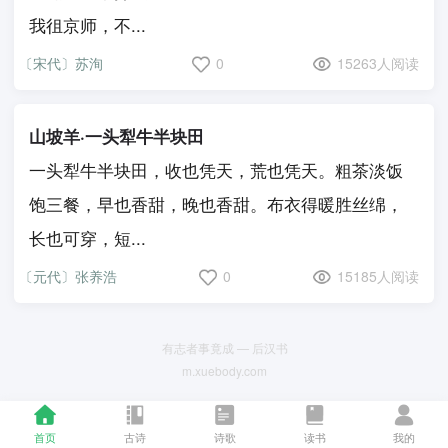
我徂京师，不...
〔宋代〕苏洵
0
15263人阅读
山坡羊·一头犁牛半块田
一头犁牛半块田，收也凭天，荒也凭天。粗茶淡饭
饱三餐，早也香甜，晚也香甜。布衣得暖胜丝绵，
长也可穿，短...
〔元代〕张养浩
0
15185人阅读
有志者事竟成 — 后汉书
m.xuebody.com
首页
古诗
诗歌
读书
我的