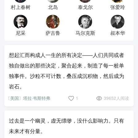
村上春树
北岛
泰戈尔
张爱玲
尼采
萨古鲁
马尔克斯
叔本华
想起汇而构成人一生的所有决定——人们共同或者
独自做出的那些决定，聚合起来，制造了每一桩单
独事件。沙粒不可计数，叠压成沉积物，然后成为
岩石。
〔美国〕塔拉·韦斯特弗
1
39652人阅读
过去是一个幽灵，虚无缥缈，没什么影响力。只有
未来才有分量。