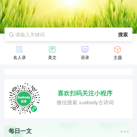
搜索
名人录
美文
语录
主题
喜欢扫码关注小程序
微信搜索 xuebody古诗词
每日一文