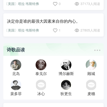
〔美国〕塔拉·韦斯特弗
0
37173人阅读
决定你是谁的最强大因素来自你的内心。
〔美国〕塔拉·韦斯特弗
1
27805人阅读
诗歌品读
北岛
泰戈尔
博尔赫斯
顾城
裴多菲
冰心
狄更生
麦穗