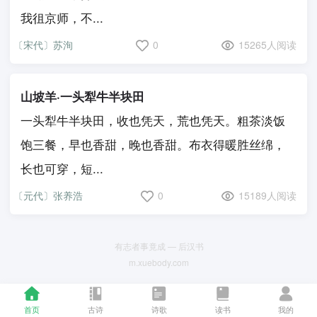
我徂京师，不...
〔宋代〕苏洵
0
15265人阅读
山坡羊·一头犁牛半块田
一头犁牛半块田，收也凭天，荒也凭天。粗茶淡饭
饱三餐，早也香甜，晚也香甜。布衣得暖胜丝绵，
长也可穿，短...
〔元代〕张养浩
0
15189人阅读
有志者事竟成 — 后汉书
m.xuebody.com
首页
古诗
诗歌
读书
我的