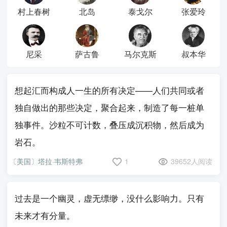
村上春树
北岛
泰戈尔
张爱玲
尼采
萨古鲁
马尔克斯
叔本华
想起汇而构成人一生的所有决定——人们共同或者
独自做出的那些决定，聚合起来，制造了每一桩单
独事件。沙粒不可计数，叠压成沉积物，然后成为
岩石。
〔美国〕塔拉·韦斯特弗
1
39652人阅读
过去是一个幽灵，虚无缥缈，没什么影响力。只有
未来才有分量。