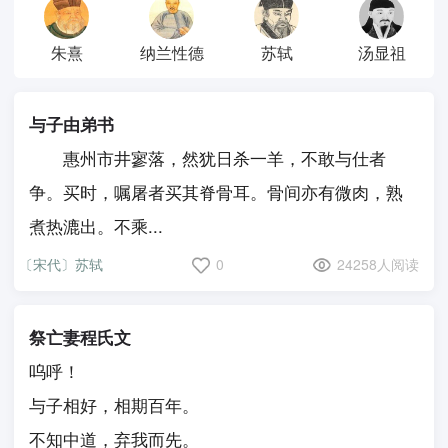
朱熹
纳兰性德
苏轼
汤显祖
与子由弟书
惠州市井寥落，然犹日杀一羊，不敢与仕者
争。买时，嘱屠者买其脊骨耳。骨间亦有微肉，熟
煮热漉出。不乘...
〔宋代〕苏轼
0
24258人阅读
祭亡妻程氏文
呜呼！
与子相好，相期百年。
不知中道，弃我而先。