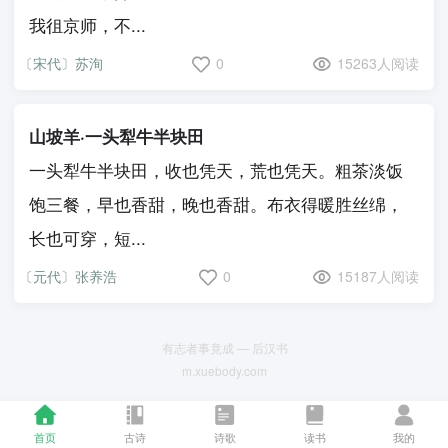
我徂京师，不...
〔宋代〕苏洵
0
15263人阅读
山坡羊·一头犁牛半块田
一头犁牛半块田，收也凭天，荒也凭天。粗茶淡饭
饱三餐，早也香甜，晚也香甜。布衣得暖胜丝绵，
长也可穿，短...
〔元代〕张养浩
0
15187人阅读
有志者事竟成 — 后汉书
m.xuebody.com
首页
古诗
诗歌
读书
我的