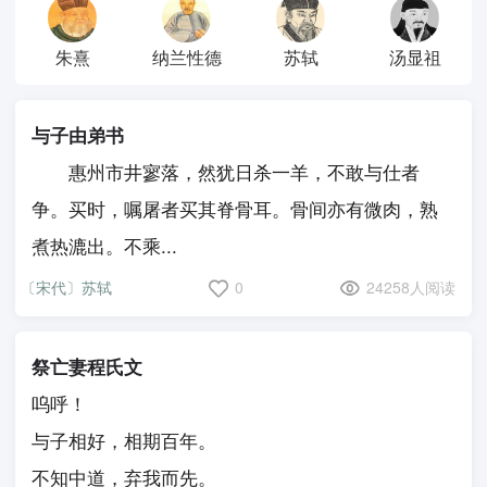
朱熹
纳兰性德
苏轼
汤显祖
与子由弟书
惠州市井寥落，然犹日杀一羊，不敢与仕者
争。买时，嘱屠者买其脊骨耳。骨间亦有微肉，熟
煮热漉出。不乘...
〔宋代〕苏轼
0
24258人阅读
祭亡妻程氏文
呜呼！
与子相好，相期百年。
不知中道，弃我而先。