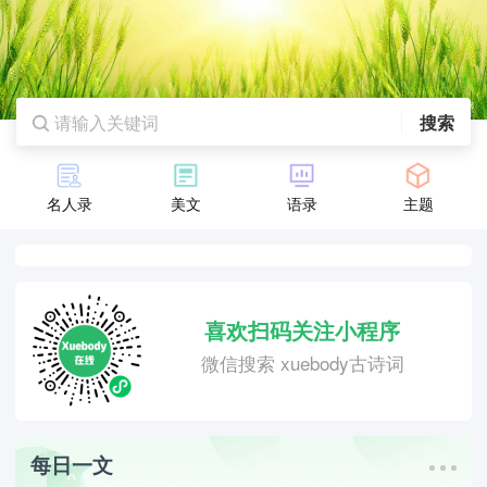
搜索
名人录
美文
语录
主题
喜欢扫码关注小程序
微信搜索 xuebody古诗词
每日一文