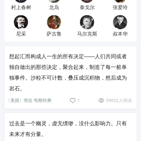
村上春树
北岛
泰戈尔
张爱玲
尼采
萨古鲁
马尔克斯
叔本华
想起汇而构成人一生的所有决定——人们共同或者
独自做出的那些决定，聚合起来，制造了每一桩单
独事件。沙粒不可计数，叠压成沉积物，然后成为
岩石。
〔美国〕塔拉·韦斯特弗
1
39652人阅读
过去是一个幽灵，虚无缥缈，没什么影响力。只有
未来才有分量。