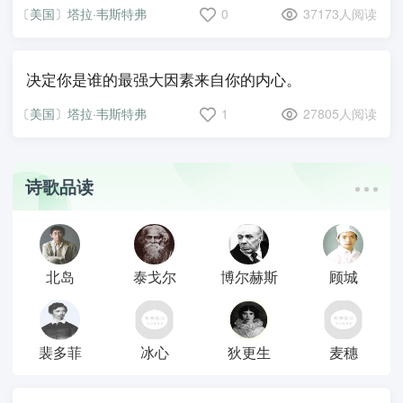
〔美国〕塔拉·韦斯特弗
0
37173人阅读
决定你是谁的最强大因素来自你的内心。
〔美国〕塔拉·韦斯特弗
1
27805人阅读
诗歌品读
北岛
泰戈尔
博尔赫斯
顾城
裴多菲
冰心
狄更生
麦穗