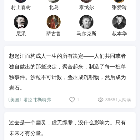
村上春树
北岛
泰戈尔
张爱玲
尼采
萨古鲁
马尔克斯
叔本华
想起汇而构成人一生的所有决定——人们共同或者
独自做出的那些决定，聚合起来，制造了每一桩单
独事件。沙粒不可计数，叠压成沉积物，然后成为
岩石。
〔美国〕塔拉·韦斯特弗
1
39651人阅读
过去是一个幽灵，虚无缥缈，没什么影响力。只有
未来才有分量。