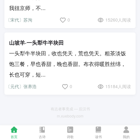
我徂京师，不...
〔宋代〕苏洵
0
15260人阅读
山坡羊·一头犁牛半块田
一头犁牛半块田，收也凭天，荒也凭天。粗茶淡饭
饱三餐，早也香甜，晚也香甜。布衣得暖胜丝绵，
长也可穿，短...
〔元代〕张养浩
0
15184人阅读
有志者事竟成 — 后汉书
m.xuebody.com
首页
古诗
诗歌
读书
我的