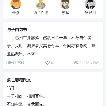
朱熹
纳兰性德
苏轼
汤显祖
与子由弟书
惠州市井寥落，然犹日杀一羊，不敢与仕者
争。买时，嘱屠者买其脊骨耳。骨间亦有微肉，熟
煮热漉出。不乘...
〔宋代〕苏轼
0
24252人阅读
祭亡妻程氏文
呜呼！
与子相好，相期百年。
不知中道，弃我而先。