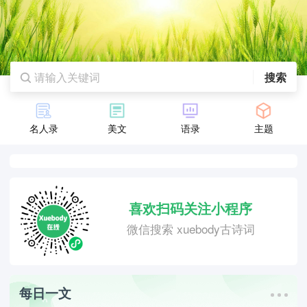
搜索
名人录
美文
语录
主题
喜欢扫码关注小程序
微信搜索 xuebody古诗词
每日一文