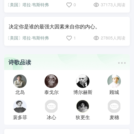
〔美国〕塔拉·韦斯特弗
0
37173人阅读
决定你是谁的最强大因素来自你的内心。
〔美国〕塔拉·韦斯特弗
1
27805人阅读
诗歌品读
北岛
泰戈尔
博尔赫斯
顾城
裴多菲
冰心
狄更生
麦穗