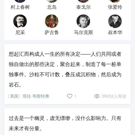
村上春树
北岛
泰戈尔
张爱玲
尼采
萨古鲁
马尔克斯
叔本华
想起汇而构成人一生的所有决定——人们共同或者
独自做出的那些决定，聚合起来，制造了每一桩单
独事件。沙粒不可计数，叠压成沉积物，然后成为
岩石。
〔美国〕塔拉·韦斯特弗
1
39652人阅读
过去是一个幽灵，虚无缥缈，没什么影响力。只有
未来才有分量。