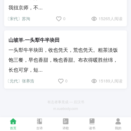
我徂京师，不...
〔宋代〕苏洵
0
15265人阅读
山坡羊·一头犁牛半块田
一头犁牛半块田，收也凭天，荒也凭天。粗茶淡饭
饱三餐，早也香甜，晚也香甜。布衣得暖胜丝绵，
长也可穿，短...
〔元代〕张养浩
0
15189人阅读
有志者事竟成 — 后汉书
m.xuebody.com
首页
古诗
诗歌
读书
我的