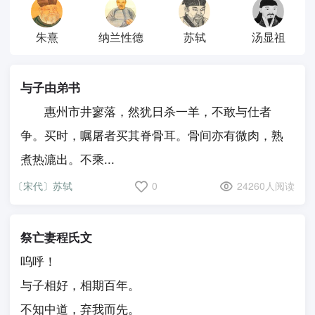
朱熹
纳兰性德
苏轼
汤显祖
与子由弟书
惠州市井寥落，然犹日杀一羊，不敢与仕者
争。买时，嘱屠者买其脊骨耳。骨间亦有微肉，熟
煮热漉出。不乘...
〔宋代〕苏轼
0
24260人阅读
祭亡妻程氏文
呜呼！
与子相好，相期百年。
不知中道，弃我而先。