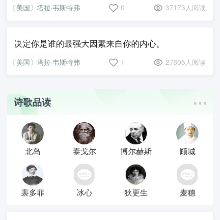
〔美国〕塔拉·韦斯特弗
0
37173人阅读
决定你是谁的最强大因素来自你的内心。
〔美国〕塔拉·韦斯特弗
1
27805人阅读
诗歌品读
北岛
泰戈尔
博尔赫斯
顾城
裴多菲
冰心
狄更生
麦穗