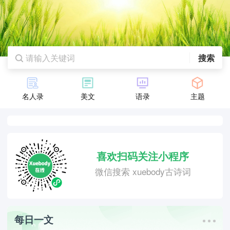
搜索
名人录
美文
语录
主题
喜欢扫码关注小程序
微信搜索 xuebody古诗词
每日一文