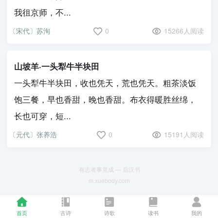
我徂京师，不...
〔宋代〕苏洵
0
15266人阅读
山坡羊·一头犁牛半块田
一头犁牛半块田，收也凭天，荒也凭天。粗茶淡饭
饱三餐，早也香甜，晚也香甜。布衣得暖胜丝绵，
长也可穿，短...
〔元代〕张养浩
0
15191人阅读
有志者事竟成 — 后汉书
m.xuebody.com
首页
古诗
诗歌
读书
我的