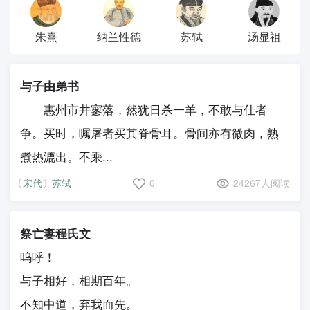
朱熹
纳兰性德
苏轼
汤显祖
与子由弟书
惠州市井寥落，然犹日杀一羊，不敢与仕者
争。买时，嘱屠者买其脊骨耳。骨间亦有微肉，熟
煮热漉出。不乘...
〔宋代〕苏轼
0
24267人阅读
祭亡妻程氏文
呜呼！
与子相好，相期百年。
不知中道，弃我而先。