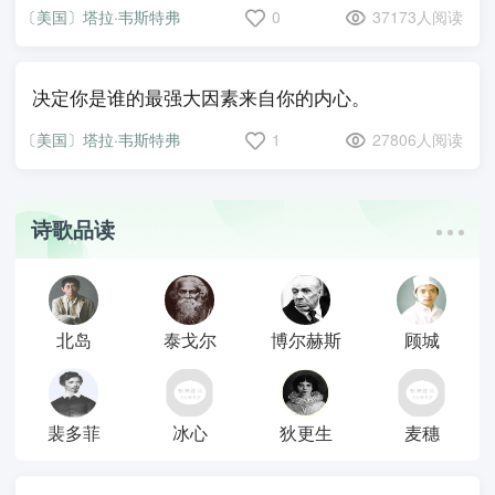
〔美国〕塔拉·韦斯特弗
0
37173人阅读
决定你是谁的最强大因素来自你的内心。
〔美国〕塔拉·韦斯特弗
1
27806人阅读
诗歌品读
北岛
泰戈尔
博尔赫斯
顾城
裴多菲
冰心
狄更生
麦穗