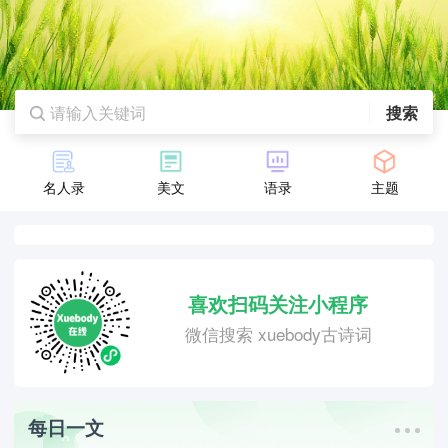
搜索
名人录
美文
语录
主题
喜欢扫码关注小程序
微信搜索 xuebody古诗词
每日一文