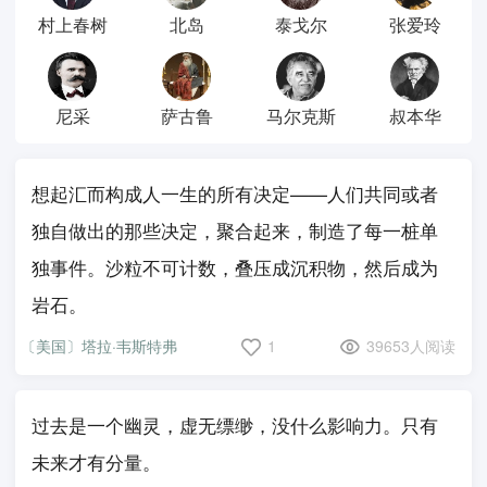
村上春树
北岛
泰戈尔
张爱玲
尼采
萨古鲁
马尔克斯
叔本华
想起汇而构成人一生的所有决定——人们共同或者
独自做出的那些决定，聚合起来，制造了每一桩单
独事件。沙粒不可计数，叠压成沉积物，然后成为
岩石。
〔美国〕塔拉·韦斯特弗
1
39653人阅读
过去是一个幽灵，虚无缥缈，没什么影响力。只有
未来才有分量。