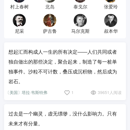
村上春树
北岛
泰戈尔
张爱玲
尼采
萨古鲁
马尔克斯
叔本华
想起汇而构成人一生的所有决定——人们共同或者
独自做出的那些决定，聚合起来，制造了每一桩单
独事件。沙粒不可计数，叠压成沉积物，然后成为
岩石。
〔美国〕塔拉·韦斯特弗
1
39651人阅读
过去是一个幽灵，虚无缥缈，没什么影响力。只有
未来才有分量。