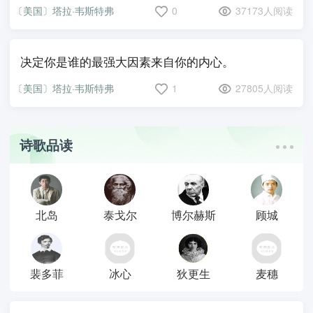
〔美国〕塔拉·韦斯特弗
0
37173人阅读
决定你是谁的最强大因素来自你的内心。
〔美国〕塔拉·韦斯特弗
1
27805人阅读
诗歌品读
北岛
泰戈尔
博尔赫斯
顾城
裴多菲
冰心
狄更生
麦穗