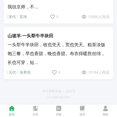
我徂京师，不...
〔宋代〕苏洵
0
15260人阅读
山坡羊·一头犁牛半块田
一头犁牛半块田，收也凭天，荒也凭天。粗茶淡饭
饱三餐，早也香甜，晚也香甜。布衣得暖胜丝绵，
长也可穿，短...
〔元代〕张养浩
0
15184人阅读
有志者事竟成 — 后汉书
m.xuebody.com
首页
古诗
诗歌
读书
我的