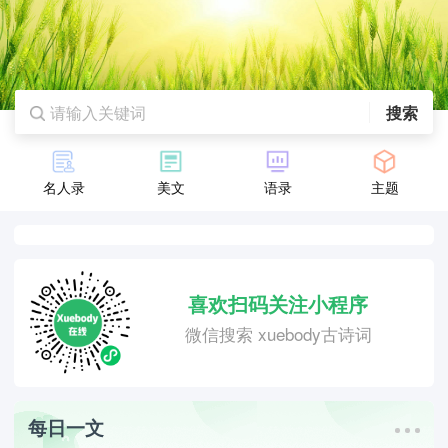
搜索
名人录
美文
语录
主题
喜欢扫码关注小程序
微信搜索 xuebody古诗词
每日一文