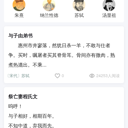
朱熹
纳兰性德
苏轼
汤显祖
与子由弟书
惠州市井寥落，然犹日杀一羊，不敢与仕者
争。买时，嘱屠者买其脊骨耳。骨间亦有微肉，熟
煮热漉出。不乘...
〔宋代〕苏轼
0
24253人阅读
祭亡妻程氏文
呜呼！
与子相好，相期百年。
不知中道，弃我而先。