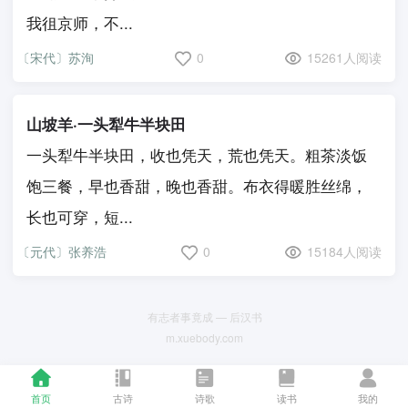
我徂京师，不...
〔宋代〕苏洵
0
15261人阅读
山坡羊·一头犁牛半块田
一头犁牛半块田，收也凭天，荒也凭天。粗茶淡饭
饱三餐，早也香甜，晚也香甜。布衣得暖胜丝绵，
长也可穿，短...
〔元代〕张养浩
0
15184人阅读
有志者事竟成 — 后汉书
m.xuebody.com
首页
古诗
诗歌
读书
我的