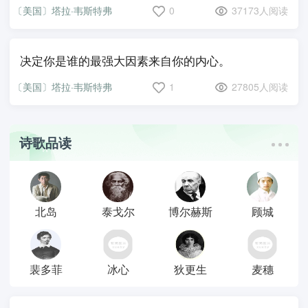
〔美国〕塔拉·韦斯特弗
0
37173人阅读
决定你是谁的最强大因素来自你的内心。
〔美国〕塔拉·韦斯特弗
1
27805人阅读
诗歌品读
北岛
泰戈尔
博尔赫斯
顾城
裴多菲
冰心
狄更生
麦穗