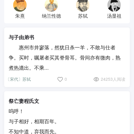
朱熹
纳兰性德
苏轼
汤显祖
与子由弟书
惠州市井寥落，然犹日杀一羊，不敢与仕者
争。买时，嘱屠者买其脊骨耳。骨间亦有微肉，熟
煮热漉出。不乘...
〔宋代〕苏轼
0
24253人阅读
祭亡妻程氏文
呜呼！
与子相好，相期百年。
不知中道，弃我而先。