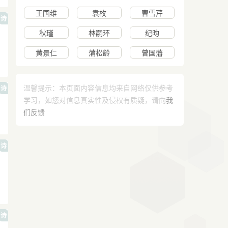
王国维
袁枚
曹雪芹
诗
秋瑾
林嗣环
纪昀
黄景仁
蒲松龄
曾国藩
温馨提示：本页面内容信息均来自网络仅供参考
诗
学习，如您对信息真实性及侵权有质疑，请向
我
们反馈
诗
诗