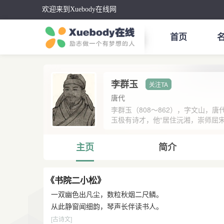
欢迎来到Xuebody在线网
首页
李群玉
唐代
李群玉（808～862），字文山，
玉极有诗才，他“居住沅湘，崇师屈宋”
主页
简介
《书院二小松》
一双幽色出凡尘，数粒秋烟二尺鳞。
从此静窗闻细韵，琴声长伴读书人。
[古诗文]