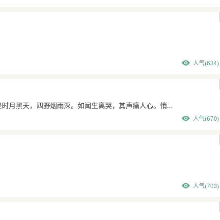
人气(634)
时月黑天，四野烟雨深。如闻生离哭，其声痛人心。悄...
人气(670)
人气(703)