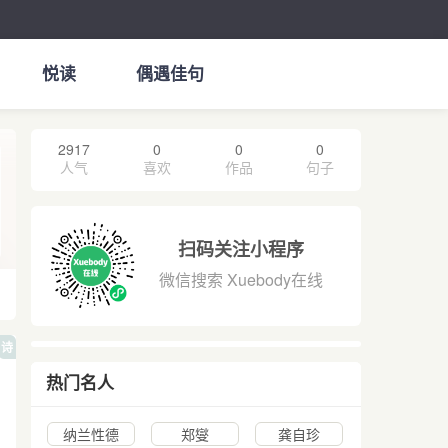
悦读
偶遇佳句
2917
0
0
0
人气
喜欢
作品
句子
扫码关注小程序
微信搜索 Xuebody在线
诗
热门名人
纳兰性德
郑燮
龚自珍