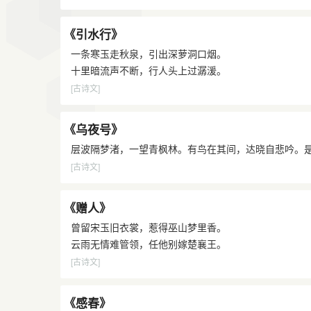
《引水行》
一条寒玉走秋泉，引出深萝洞口烟。
十里暗流声不断，行人头上过潺湲。
[古诗文]
《乌夜号》
层波隔梦渚，一望青枫林。有鸟在其间，达晓自悲吟。是
[古诗文]
《赠人》
曾留宋玉旧衣裳，惹得巫山梦里香。
云雨无情难管领，任他别嫁楚襄王。
[古诗文]
《感春》