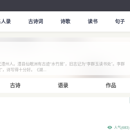
名人录
古诗词
诗歌
读书
句子
唐代澧州人。澧县仙眠洲有古迹“水竹居”，旧志记为“李群玉读书处”。李群
，诗写得十分好。《湖...
古诗
语录
作品
人气(683)