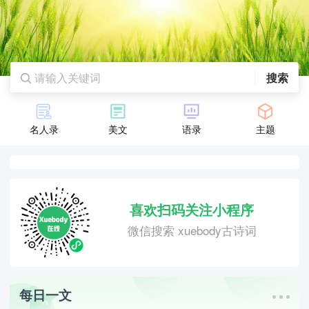
搜索
名人录
美文
语录
主题
喜欢扫码关注小程序
微信搜索 xuebody古诗词
每日一文