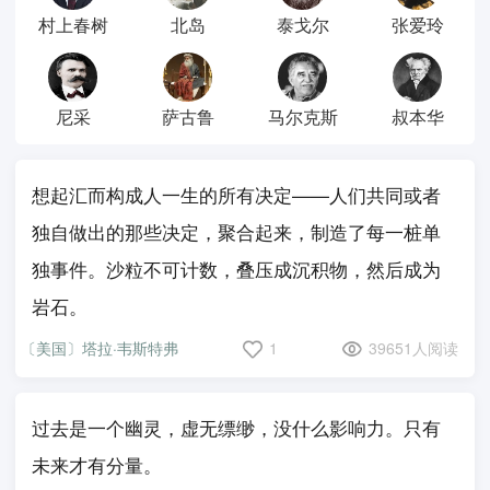
村上春树
北岛
泰戈尔
张爱玲
尼采
萨古鲁
马尔克斯
叔本华
想起汇而构成人一生的所有决定——人们共同或者
独自做出的那些决定，聚合起来，制造了每一桩单
独事件。沙粒不可计数，叠压成沉积物，然后成为
岩石。
〔美国〕塔拉·韦斯特弗
1
39651人阅读
过去是一个幽灵，虚无缥缈，没什么影响力。只有
未来才有分量。