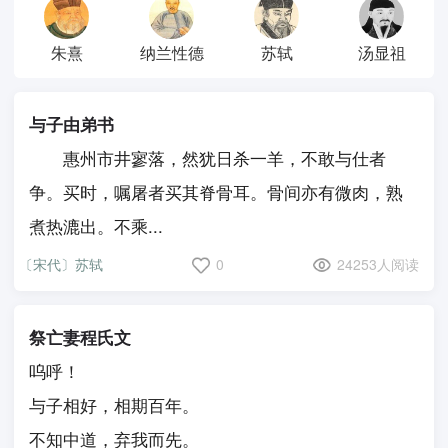
朱熹
纳兰性德
苏轼
汤显祖
与子由弟书
惠州市井寥落，然犹日杀一羊，不敢与仕者
争。买时，嘱屠者买其脊骨耳。骨间亦有微肉，熟
煮热漉出。不乘...
〔宋代〕苏轼
0
24253人阅读
祭亡妻程氏文
呜呼！
与子相好，相期百年。
不知中道，弃我而先。