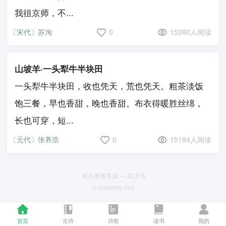
我徂京师，不...
〔宋代〕苏洵
0
15260人阅读
山坡羊·一头犁牛半块田
一头犁牛半块田，收也凭天，荒也凭天。粗茶淡饭
饱三餐，早也香甜，晚也香甜。布衣得暖胜丝绵，
长也可穿，短...
〔元代〕张养浩
0
15184人阅读
有志者事竟成 — 后汉书
m.xuebody.com
首页
古诗
诗歌
读书
我的