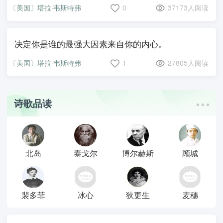
〔美国〕塔拉·韦斯特弗
0
37173人阅读
决定你是谁的最强大因素来自你的内心。
〔美国〕塔拉·韦斯特弗
1
27805人阅读
诗歌品读
北岛
泰戈尔
博尔赫斯
顾城
裴多菲
冰心
狄更生
麦穗