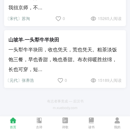
我徂京师，不...
〔宋代〕苏洵
0
15265人阅读
山坡羊·一头犁牛半块田
一头犁牛半块田，收也凭天，荒也凭天。粗茶淡饭
饱三餐，早也香甜，晚也香甜。布衣得暖胜丝绵，
长也可穿，短...
〔元代〕张养浩
0
15189人阅读
有志者事竟成 — 后汉书
m.xuebody.com
首页
古诗
诗歌
读书
我的