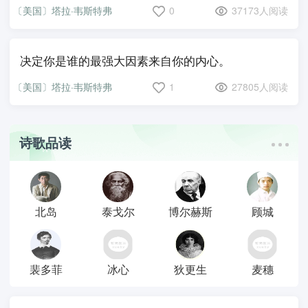
〔美国〕塔拉·韦斯特弗
0
37173人阅读
决定你是谁的最强大因素来自你的内心。
〔美国〕塔拉·韦斯特弗
1
27805人阅读
诗歌品读
北岛
泰戈尔
博尔赫斯
顾城
裴多菲
冰心
狄更生
麦穗