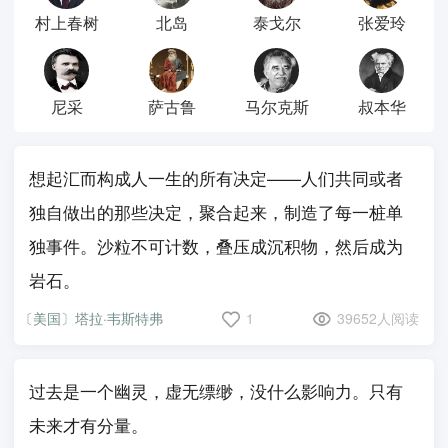
村上春树
北岛
泰戈尔
张爱玲
尼采
萨古鲁
马尔克斯
叔本华
想起汇而构成人一生的所有决定——人们共同或者
独自做出的那些决定，聚合起来，制造了每一桩单
独事件。沙粒不可计数，叠压成沉积物，然后成为
岩石。
〔美国〕塔拉·韦斯特弗
1
39652人阅读
过去是一个幽灵，虚无缥缈，没什么影响力。只有
未来才有分量。