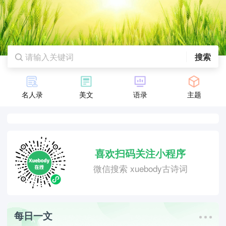
搜索
名人录
美文
语录
主题
喜欢扫码关注小程序
微信搜索 xuebody古诗词
每日一文