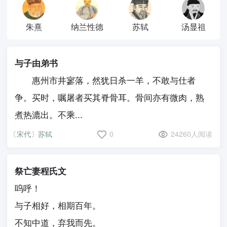
朱熹
纳兰性德
苏轼
汤显祖
与子由弟书
惠州市井寥落，然犹日杀一羊，不敢与仕者
争。买时，嘱屠者买其脊骨耳。骨间亦有微肉，熟
煮热漉出。不乘...
〔宋代〕苏轼
0
24260人阅读
祭亡妻程氏文
呜呼！
与子相好，相期百年。
不知中道，弃我而先。