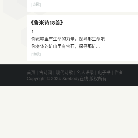
[诗歌]
《鲁米诗18首》
1
你灵魂里有生命的力量，探寻那生命吧
你身体的矿山里有宝石，探寻那矿...
[诗歌]
首页
|
古诗词
|
现代诗歌
|
名人语录
|
电子书
|
作者
Copyright © 2024 Xuebody在线 版权所有