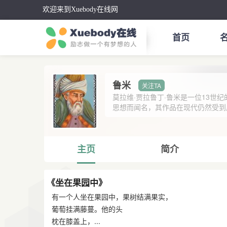
欢迎来到Xuebody在线网
首页
鲁米
莫拉维·贾拉鲁丁·鲁米是一位13
思想而闻名，其作品在现代仍然受到广
主页
简介
《坐在果园中》
有一个人坐在果园中，果树结满果实，
葡萄挂满藤蔓。他的头
枕在膝盖上，...