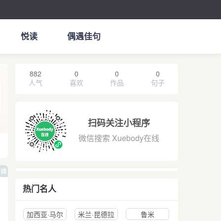
悦读
偶遇佳句
882
0
0
0
人气
喜欢
作品
句子
扫码关注小程序
微信搜索 Xuebody在线
诗
热门名人
加西亚·马尔
米兰·昆德拉
鲁米