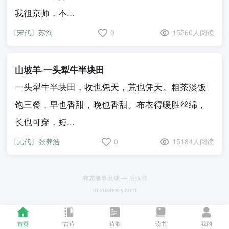
我徂京师，不...
〔宋代〕苏洵
0
15260人阅读
山坡羊·一头犁牛半块田
一头犁牛半块田，收也凭天，荒也凭天。粗茶淡饭
饱三餐，早也香甜，晚也香甜。布衣得暖胜丝绵，
长也可穿，短...
〔元代〕张养浩
0
15184人阅读
有志者事竟成 — 后汉书
m.xuebody.com
首页
古诗
诗歌
读书
我的