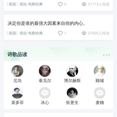
〔美国〕塔拉·韦斯特弗
0
37173人阅读
决定你是谁的最强大因素来自你的内心。
〔美国〕塔拉·韦斯特弗
1
27805人阅读
诗歌品读
北岛
泰戈尔
博尔赫斯
顾城
裴多菲
冰心
狄更生
麦穗