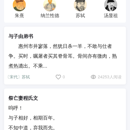
朱熹
纳兰性德
苏轼
汤显祖
与子由弟书
惠州市井寥落，然犹日杀一羊，不敢与仕者
争。买时，嘱屠者买其脊骨耳。骨间亦有微肉，熟
煮热漉出。不乘...
〔宋代〕苏轼
0
24253人阅读
祭亡妻程氏文
呜呼！
与子相好，相期百年。
不知中道，弃我而先。