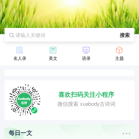
搜索
名人录
美文
语录
主题
喜欢扫码关注小程序
微信搜索 xuebody古诗词
每日一文