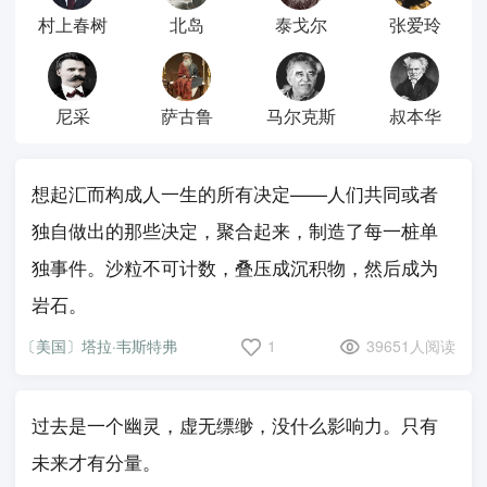
村上春树
北岛
泰戈尔
张爱玲
尼采
萨古鲁
马尔克斯
叔本华
想起汇而构成人一生的所有决定——人们共同或者
独自做出的那些决定，聚合起来，制造了每一桩单
独事件。沙粒不可计数，叠压成沉积物，然后成为
岩石。
〔美国〕塔拉·韦斯特弗
1
39651人阅读
过去是一个幽灵，虚无缥缈，没什么影响力。只有
未来才有分量。