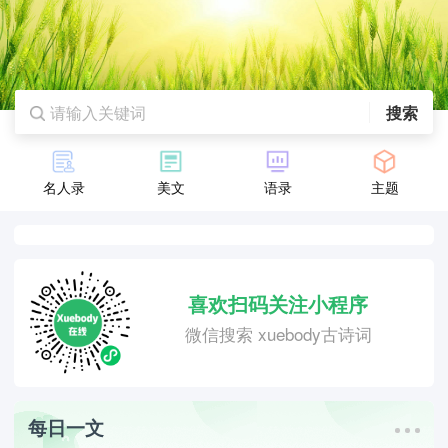
搜索
名人录
美文
语录
主题
喜欢扫码关注小程序
微信搜索 xuebody古诗词
每日一文