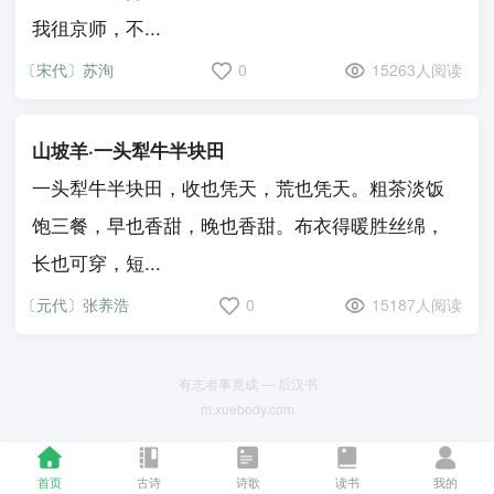
我徂京师，不...
〔宋代〕苏洵
0
15263人阅读
山坡羊·一头犁牛半块田
一头犁牛半块田，收也凭天，荒也凭天。粗茶淡饭
饱三餐，早也香甜，晚也香甜。布衣得暖胜丝绵，
长也可穿，短...
〔元代〕张养浩
0
15187人阅读
有志者事竟成 — 后汉书
m.xuebody.com
首页
古诗
诗歌
读书
我的