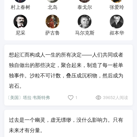
村上春树
北岛
泰戈尔
张爱玲
尼采
萨古鲁
马尔克斯
叔本华
想起汇而构成人一生的所有决定——人们共同或者
独自做出的那些决定，聚合起来，制造了每一桩单
独事件。沙粒不可计数，叠压成沉积物，然后成为
岩石。
〔美国〕塔拉·韦斯特弗
1
39652人阅读
过去是一个幽灵，虚无缥缈，没什么影响力。只有
未来才有分量。