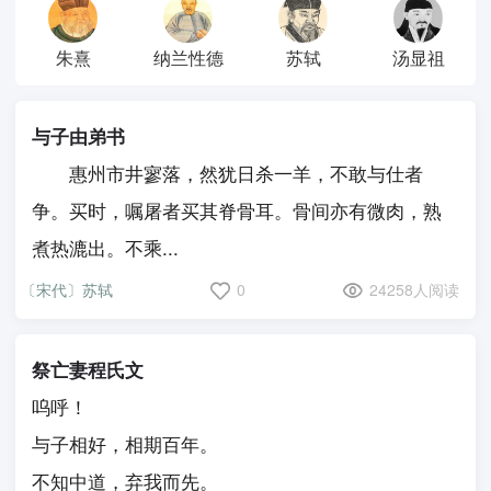
朱熹
纳兰性德
苏轼
汤显祖
与子由弟书
惠州市井寥落，然犹日杀一羊，不敢与仕者
争。买时，嘱屠者买其脊骨耳。骨间亦有微肉，熟
煮热漉出。不乘...
〔宋代〕苏轼
0
24258人阅读
祭亡妻程氏文
呜呼！
与子相好，相期百年。
不知中道，弃我而先。