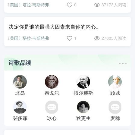
〔美国〕塔拉·韦斯特弗
0
37173人阅读
决定你是谁的最强大因素来自你的内心。
〔美国〕塔拉·韦斯特弗
1
27805人阅读
诗歌品读
北岛
泰戈尔
博尔赫斯
顾城
裴多菲
冰心
狄更生
麦穗