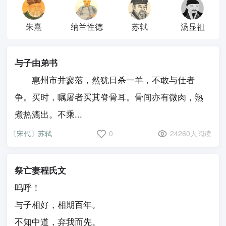
朱熹
纳兰性德
苏轼
汤显祖
与子由弟书
惠州市井寥落，然犹日杀一羊，不敢与仕者
争。买时，嘱屠者买其脊骨耳。骨间亦有微肉，熟
煮热漉出。不乘...
〔宋代〕苏轼
0
24260人阅读
祭亡妻程氏文
呜呼！
与子相好，相期百年。
不知中道，弃我而先。