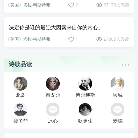
〔美国〕塔拉·韦斯特弗
0
37173人阅读
决定你是谁的最强大因素来自你的内心。
〔美国〕塔拉·韦斯特弗
1
27805人阅读
诗歌品读
北岛
泰戈尔
博尔赫斯
顾城
裴多菲
冰心
狄更生
麦穗