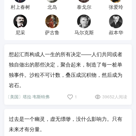
村上春树
北岛
泰戈尔
张爱玲
尼采
萨古鲁
马尔克斯
叔本华
想起汇而构成人一生的所有决定——人们共同或者
独自做出的那些决定，聚合起来，制造了每一桩单
独事件。沙粒不可计数，叠压成沉积物，然后成为
岩石。
〔美国〕塔拉·韦斯特弗
1
39652人阅读
过去是一个幽灵，虚无缥缈，没什么影响力。只有
未来才有分量。