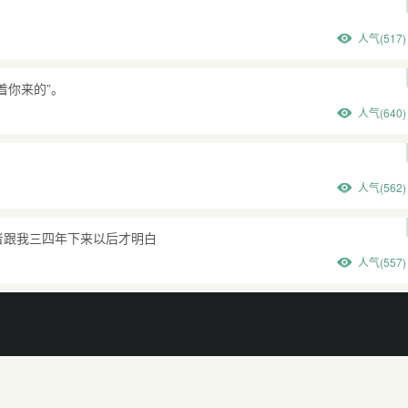
人气(517)
着你来的”。
人气(640)
人气(562)
者跟我三四年下来以后才明白
人气(557)