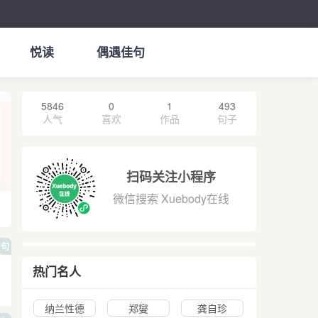
悦读
偶遇佳句
5846
0
1
493
人气
喜欢
作品
句子
扫码关注小程序
微信搜索 Xuebody在线
句
热门名人
纳兰性德
郑燮
龚自珍