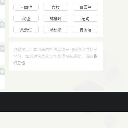
句
王国维
袁枚
曹雪芹
秋瑾
林嗣环
纪昀
句
黄景仁
蒲松龄
曾国藩
句
温馨提示：本页面内容信息均来自网络仅供参考
学习，如您对信息真实性及侵权有质疑，请向
我
们反馈
句