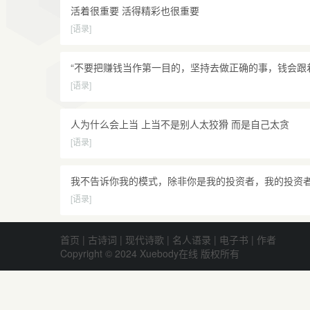
活着很重要 活得精彩也很重要
[语录]
“不要把赚钱当作第一目的，坚持去做正确的事，钱会跟
[语录]
人为什么会上当 上当不是别人太狡猾 而是自己太贪
[语录]
我不告诉你我的模式，除非你是我的投资者，我的投资
[语录]
首页
|
古诗词
|
现代诗歌
|
名人语录
|
电子书
|
作者
Copyright © 2024 Xuebody在线 版权所有