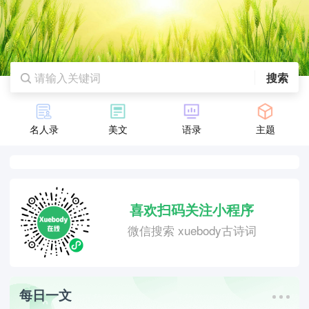
搜索
名人录
美文
语录
主题
喜欢扫码关注小程序
微信搜索 xuebody古诗词
每日一文