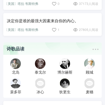
〔美国〕塔拉·韦斯特弗
0
37173人阅读
决定你是谁的最强大因素来自你的内心。
〔美国〕塔拉·韦斯特弗
1
27805人阅读
诗歌品读
北岛
泰戈尔
博尔赫斯
顾城
裴多菲
冰心
狄更生
麦穗