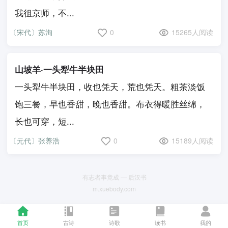
我徂京师，不...
〔宋代〕苏洵
0
15265人阅读
山坡羊·一头犁牛半块田
一头犁牛半块田，收也凭天，荒也凭天。粗茶淡饭
饱三餐，早也香甜，晚也香甜。布衣得暖胜丝绵，
长也可穿，短...
〔元代〕张养浩
0
15189人阅读
有志者事竟成 — 后汉书
m.xuebody.com
首页
古诗
诗歌
读书
我的