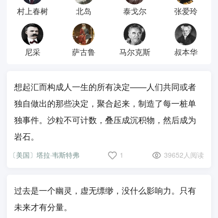
村上春树
北岛
泰戈尔
张爱玲
尼采
萨古鲁
马尔克斯
叔本华
想起汇而构成人一生的所有决定——人们共同或者
独自做出的那些决定，聚合起来，制造了每一桩单
独事件。沙粒不可计数，叠压成沉积物，然后成为
岩石。
〔美国〕塔拉·韦斯特弗
1
39652人阅读
过去是一个幽灵，虚无缥缈，没什么影响力。只有
未来才有分量。