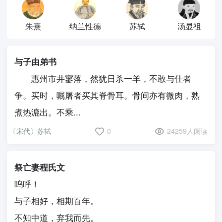
朱熹
纳兰性德
苏轼
汤显祖
与子由弟书
惠州市井寥落，然犹日杀一羊，不敢与仕者
争。买时，嘱屠者买其脊骨耳。骨间亦有微肉，熟
煮热漉出。不乘...
〔宋代〕苏轼
0
24259人阅读
祭亡妻程氏文
呜呼！
与子相好，相期百年。
不知中道，弃我而先。