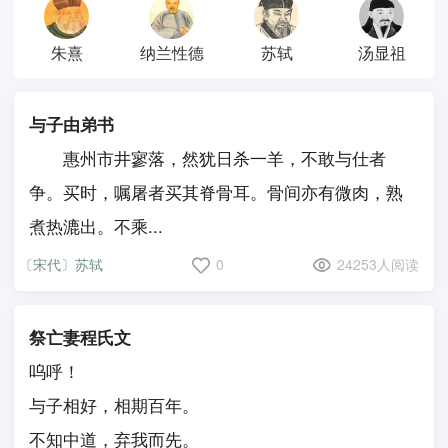
朱熹
纳兰性德
苏轼
汤显祖
与子由弟书
惠州市井寥落，然犹日杀一羊，不敢与仕者
争。买时，嘱屠者买其脊骨耳。骨间亦有微肉，熟
煮热漉出。不乘...
〔宋代〕苏轼
0
24253人阅读
祭亡妻程氏文
呜呼！
与子相好，相期百年。
不知中道，弃我而先。