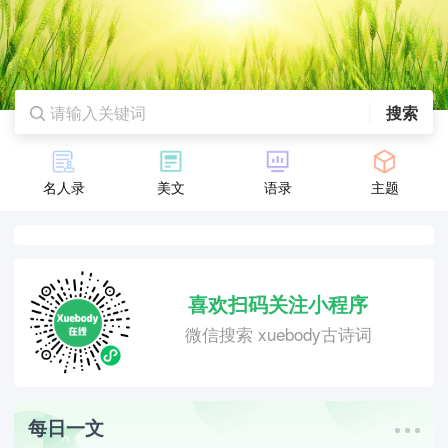
搜索
名人录
美文
语录
主题
喜欢扫码关注小程序
微信搜索 xuebody古诗词
每日一文