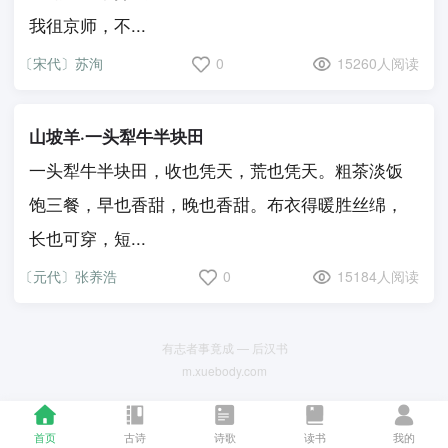
我徂京师，不...
〔宋代〕苏洵
0
15260人阅读
山坡羊·一头犁牛半块田
一头犁牛半块田，收也凭天，荒也凭天。粗茶淡饭
饱三餐，早也香甜，晚也香甜。布衣得暖胜丝绵，
长也可穿，短...
〔元代〕张养浩
0
15184人阅读
有志者事竟成 — 后汉书
m.xuebody.com
首页
古诗
诗歌
读书
我的