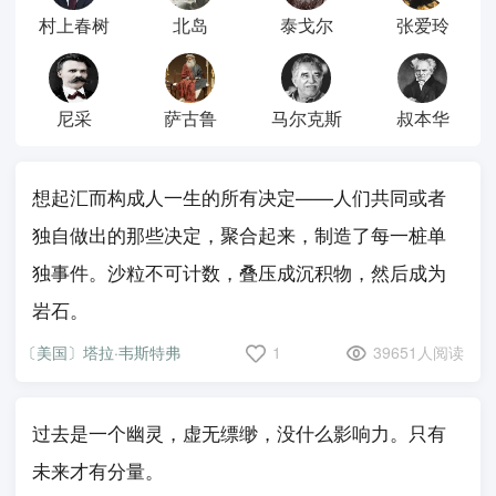
村上春树
北岛
泰戈尔
张爱玲
尼采
萨古鲁
马尔克斯
叔本华
想起汇而构成人一生的所有决定——人们共同或者
独自做出的那些决定，聚合起来，制造了每一桩单
独事件。沙粒不可计数，叠压成沉积物，然后成为
岩石。
〔美国〕塔拉·韦斯特弗
1
39651人阅读
过去是一个幽灵，虚无缥缈，没什么影响力。只有
未来才有分量。