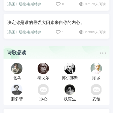
〔美国〕塔拉·韦斯特弗
0
37173人阅读
决定你是谁的最强大因素来自你的内心。
〔美国〕塔拉·韦斯特弗
1
27805人阅读
诗歌品读
北岛
泰戈尔
博尔赫斯
顾城
裴多菲
冰心
狄更生
麦穗