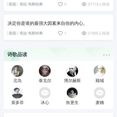
〔美国〕塔拉·韦斯特弗
0
37173人阅读
决定你是谁的最强大因素来自你的内心。
〔美国〕塔拉·韦斯特弗
1
27805人阅读
诗歌品读
北岛
泰戈尔
博尔赫斯
顾城
裴多菲
冰心
狄更生
麦穗