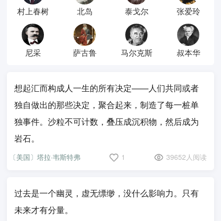
村上春树
北岛
泰戈尔
张爱玲
尼采
萨古鲁
马尔克斯
叔本华
想起汇而构成人一生的所有决定——人们共同或者
独自做出的那些决定，聚合起来，制造了每一桩单
独事件。沙粒不可计数，叠压成沉积物，然后成为
岩石。
〔美国〕塔拉·韦斯特弗
1
39652人阅读
过去是一个幽灵，虚无缥缈，没什么影响力。只有
未来才有分量。