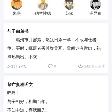
朱熹
纳兰性德
苏轼
汤显祖
与子由弟书
惠州市井寥落，然犹日杀一羊，不敢与仕者
争。买时，嘱屠者买其脊骨耳。骨间亦有微肉，熟
煮热漉出。不乘...
〔宋代〕苏轼
0
24258人阅读
祭亡妻程氏文
呜呼！
与子相好，相期百年。
不知中道，弃我而先。