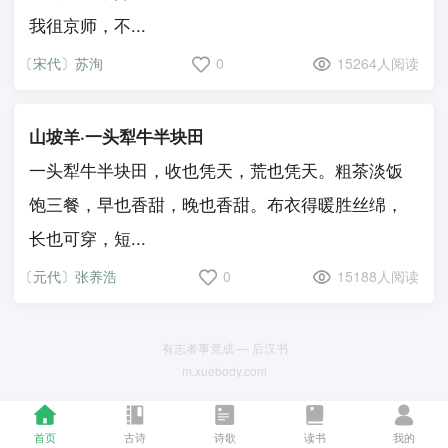
我徂京师，不...
〔宋代〕苏洵
0
15264人阅读
山坡羊·一头犁牛半块田
一头犁牛半块田，收也凭天，荒也凭天。粗茶淡饭
饱三餐，早也香甜，晚也香甜。布衣得暖胜丝绵，
长也可穿，短...
〔元代〕张养浩
0
15188人阅读
有志者事竟成 — 后汉书
m.xuebody.com
首页
古诗
诗歌
读书
我的