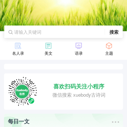
搜索
名人录
美文
语录
主题
喜欢扫码关注小程序
微信搜索 xuebody古诗词
每日一文