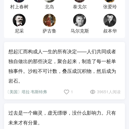
村上春树
北岛
泰戈尔
张爱玲
尼采
萨古鲁
马尔克斯
叔本华
想起汇而构成人一生的所有决定——人们共同或者
独自做出的那些决定，聚合起来，制造了每一桩单
独事件。沙粒不可计数，叠压成沉积物，然后成为
岩石。
〔美国〕塔拉·韦斯特弗
1
39651人阅读
过去是一个幽灵，虚无缥缈，没什么影响力。只有
未来才有分量。