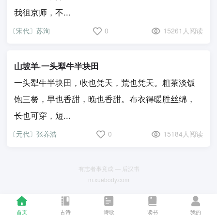
我徂京师，不...
〔宋代〕苏洵
0
15261人阅读
山坡羊·一头犁牛半块田
一头犁牛半块田，收也凭天，荒也凭天。粗茶淡饭
饱三餐，早也香甜，晚也香甜。布衣得暖胜丝绵，
长也可穿，短...
〔元代〕张养浩
0
15184人阅读
有志者事竟成 — 后汉书
m.xuebody.com
首页
古诗
诗歌
读书
我的