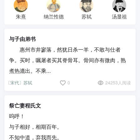
朱熹
纳兰性德
苏轼
汤显祖
与子由弟书
惠州市井寥落，然犹日杀一羊，不敢与仕者
争。买时，嘱屠者买其脊骨耳。骨间亦有微肉，熟
煮热漉出。不乘...
〔宋代〕苏轼
0
24253人阅读
祭亡妻程氏文
呜呼！
与子相好，相期百年。
不知中道，弃我而先。