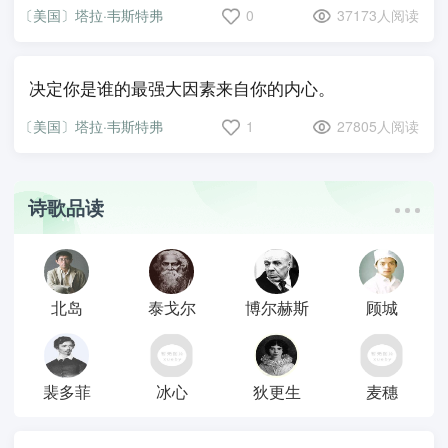
〔美国〕塔拉·韦斯特弗
0
37173人阅读
决定你是谁的最强大因素来自你的内心。
〔美国〕塔拉·韦斯特弗
1
27805人阅读
诗歌品读
北岛
泰戈尔
博尔赫斯
顾城
裴多菲
冰心
狄更生
麦穗