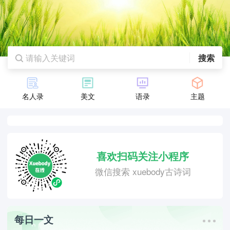
搜索
名人录
美文
语录
主题
喜欢扫码关注小程序
微信搜索 xuebody古诗词
每日一文