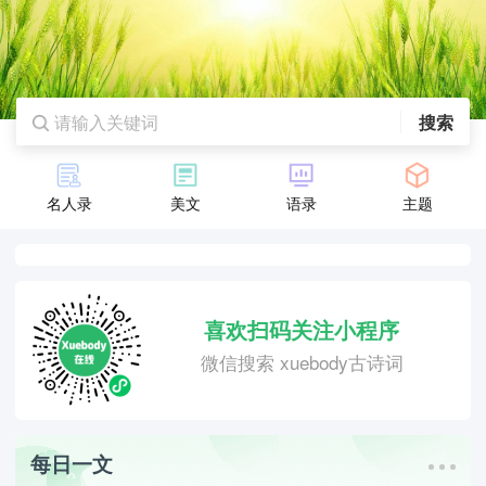
搜索
名人录
美文
语录
主题
喜欢扫码关注小程序
微信搜索 xuebody古诗词
每日一文