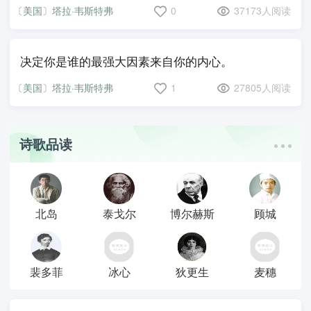
〔美国〕塔拉·韦斯特弗
0
37173人阅读
决定你是谁的最强大因素来自你的内心。
〔美国〕塔拉·韦斯特弗
1
27805人阅读
诗歌品读
北岛
泰戈尔
博尔赫斯
顾城
裴多菲
冰心
狄更生
麦穗