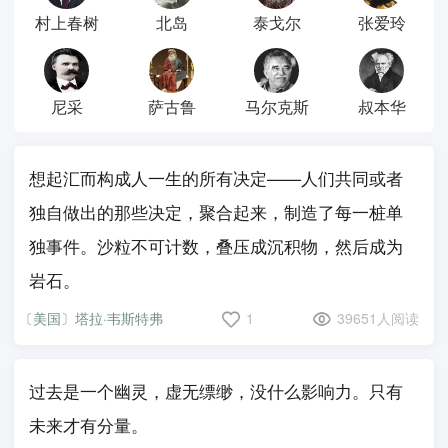
村上春树
北岛
泰戈尔
张爱玲
尼采
萨古鲁
马尔克斯
叔本华
想起汇而构成人一生的所有决定——人们共同或者
独自做出的那些决定，聚合起来，制造了每一桩单
独事件。沙粒不可计数，叠压成沉积物，然后成为
岩石。
〔美国〕塔拉·韦斯特弗
1
39651人阅读
过去是一个幽灵，虚无缥缈，没什么影响力。只有
未来才有分量。