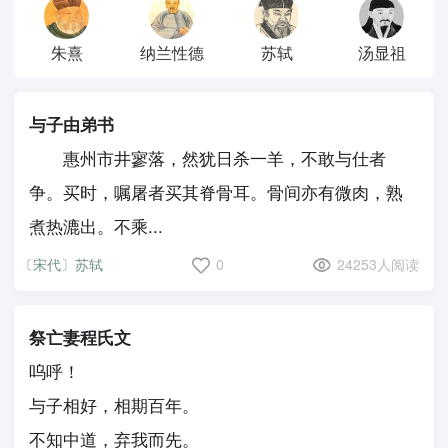
朱熹
纳兰性德
苏轼
汤显祖
与子由弟书
惠州市井寥落，然犹日杀一羊，不敢与仕者
争。买时，嘱屠者买其脊骨耳。骨间亦有微肉，熟
煮热漉出。不乘...
〔宋代〕苏轼
0
24253人阅读
祭亡妻程氏文
呜呼！
与子相好，相期百年。
不知中道，弃我而先。