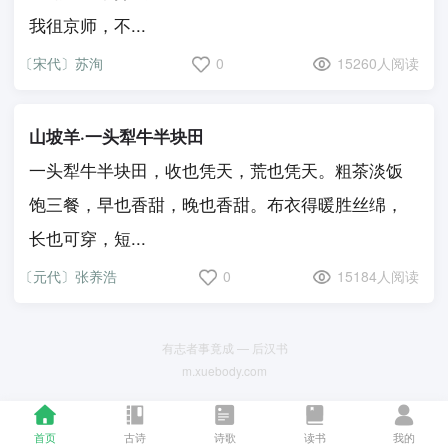
我徂京师，不...
〔宋代〕苏洵
0
15260人阅读
山坡羊·一头犁牛半块田
一头犁牛半块田，收也凭天，荒也凭天。粗茶淡饭
饱三餐，早也香甜，晚也香甜。布衣得暖胜丝绵，
长也可穿，短...
〔元代〕张养浩
0
15184人阅读
有志者事竟成 — 后汉书
m.xuebody.com
首页
古诗
诗歌
读书
我的