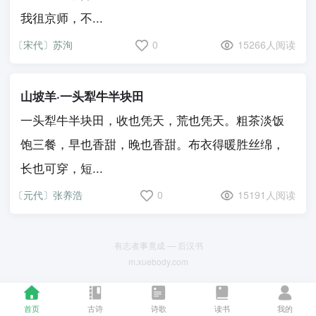
我徂京师，不...
〔宋代〕苏洵
0
15266人阅读
山坡羊·一头犁牛半块田
一头犁牛半块田，收也凭天，荒也凭天。粗茶淡饭
饱三餐，早也香甜，晚也香甜。布衣得暖胜丝绵，
长也可穿，短...
〔元代〕张养浩
0
15191人阅读
有志者事竟成 — 后汉书
m.xuebody.com
首页
古诗
诗歌
读书
我的