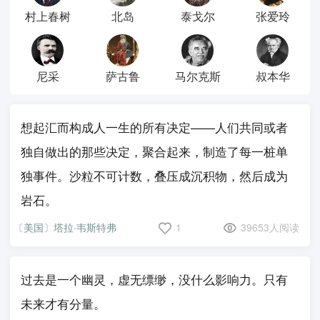
村上春树
北岛
泰戈尔
张爱玲
尼采
萨古鲁
马尔克斯
叔本华
想起汇而构成人一生的所有决定——人们共同或者
独自做出的那些决定，聚合起来，制造了每一桩单
独事件。沙粒不可计数，叠压成沉积物，然后成为
岩石。
〔美国〕塔拉·韦斯特弗
1
39653人阅读
过去是一个幽灵，虚无缥缈，没什么影响力。只有
未来才有分量。