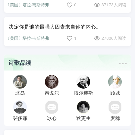
〔美国〕塔拉·韦斯特弗
0
37173人阅读
决定你是谁的最强大因素来自你的内心。
〔美国〕塔拉·韦斯特弗
1
27806人阅读
诗歌品读
北岛
泰戈尔
博尔赫斯
顾城
裴多菲
冰心
狄更生
麦穗