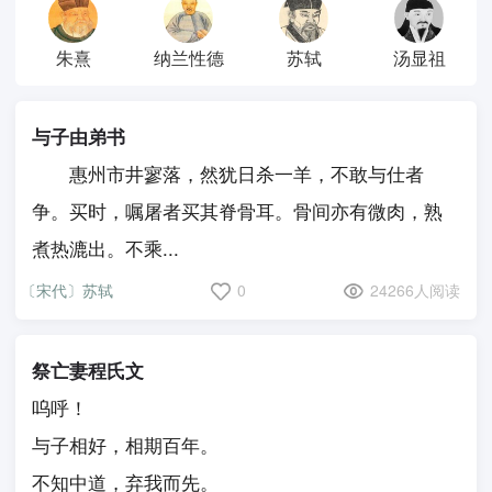
朱熹
纳兰性德
苏轼
汤显祖
与子由弟书
惠州市井寥落，然犹日杀一羊，不敢与仕者
争。买时，嘱屠者买其脊骨耳。骨间亦有微肉，熟
煮热漉出。不乘...
〔宋代〕苏轼
0
24266人阅读
祭亡妻程氏文
呜呼！
与子相好，相期百年。
不知中道，弃我而先。