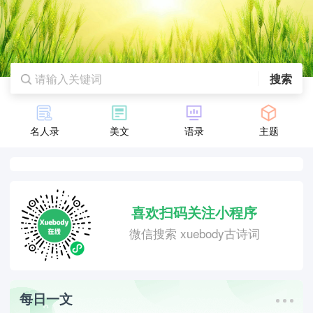
搜索
名人录
美文
语录
主题
喜欢扫码关注小程序
微信搜索 xuebody古诗词
每日一文