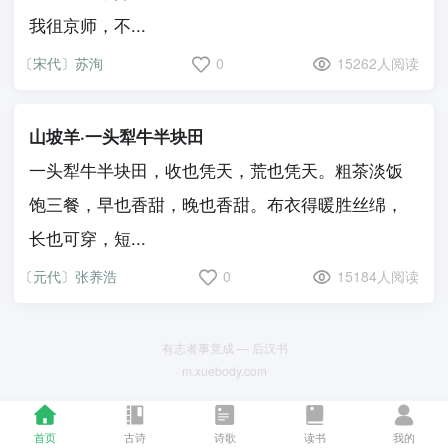
我徂京师，不...
〔宋代〕苏洵
0
15262人阅读
山坡羊·一头犁牛半块田
一头犁牛半块田，收也凭天，荒也凭天。粗茶淡饭
饱三餐，早也香甜，晚也香甜。布衣得暖胜丝绵，
长也可穿，短...
〔元代〕张养浩
0
15184人阅读
有志者事竟成 — 后汉书
m.xuebody.com
首页
古诗
诗歌
读书
我的