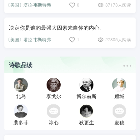
〔美国〕塔拉·韦斯特弗
0
37173人阅读
决定你是谁的最强大因素来自你的内心。
〔美国〕塔拉·韦斯特弗
1
27805人阅读
诗歌品读
北岛
泰戈尔
博尔赫斯
顾城
裴多菲
冰心
狄更生
麦穗