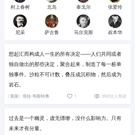
村上春树
北岛
泰戈尔
张爱玲
尼采
萨古鲁
马尔克斯
叔本华
想起汇而构成人一生的所有决定——人们共同或者
独自做出的那些决定，聚合起来，制造了每一桩单
独事件。沙粒不可计数，叠压成沉积物，然后成为
岩石。
〔美国〕塔拉·韦斯特弗
1
39652人阅读
过去是一个幽灵，虚无缥缈，没什么影响力。只有
未来才有分量。