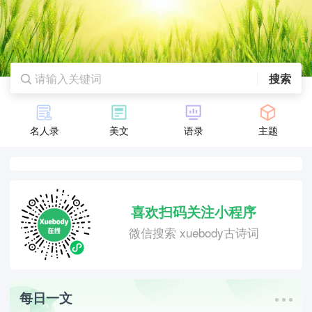
搜索
名人录
美文
语录
主题
喜欢扫码关注小程序
微信搜索 xuebody古诗词
每日一文