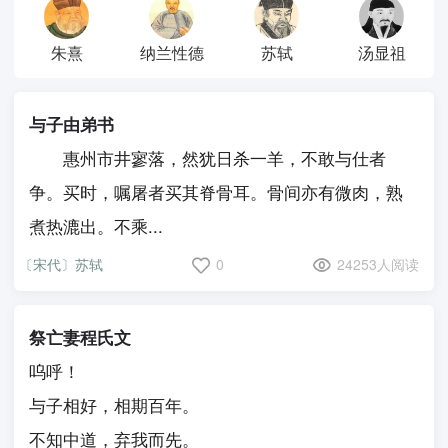
朱熹
纳兰性德
苏轼
汤显祖
与子由弟书
惠州市井寥落，然犹日杀一羊，不敢与仕者
争。买时，嘱屠者买其脊骨耳。骨间亦有微肉，熟
煮热漉出。不乘...
〔宋代〕苏轼
0
24253人阅读
祭亡妻程氏文
呜呼！
与子相好，相期百年。
不知中道，弃我而先。