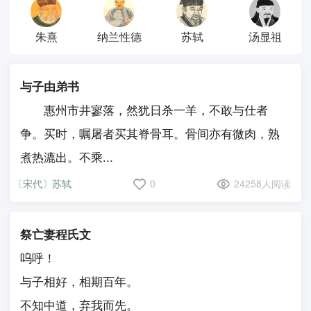
朱熹
纳兰性德
苏轼
汤显祖
与子由弟书
惠州市井寥落，然犹日杀一羊，不敢与仕者
争。买时，嘱屠者买其脊骨耳。骨间亦有微肉，熟
煮热漉出。不乘...
〔宋代〕苏轼
0
24258人阅读
祭亡妻程氏文
呜呼！
与子相好，相期百年。
不知中道，弃我而先。