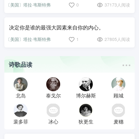
〔美国〕塔拉·韦斯特弗
0
37173人阅读
决定你是谁的最强大因素来自你的内心。
〔美国〕塔拉·韦斯特弗
1
27805人阅读
诗歌品读
北岛
泰戈尔
博尔赫斯
顾城
裴多菲
冰心
狄更生
麦穗