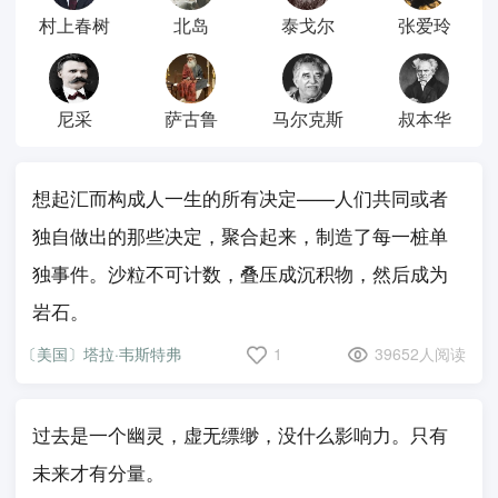
村上春树
北岛
泰戈尔
张爱玲
尼采
萨古鲁
马尔克斯
叔本华
想起汇而构成人一生的所有决定——人们共同或者
独自做出的那些决定，聚合起来，制造了每一桩单
独事件。沙粒不可计数，叠压成沉积物，然后成为
岩石。
〔美国〕塔拉·韦斯特弗
1
39652人阅读
过去是一个幽灵，虚无缥缈，没什么影响力。只有
未来才有分量。