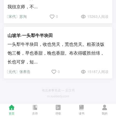
我徂京师，不...
〔宋代〕苏洵
0
15263人阅读
山坡羊·一头犁牛半块田
一头犁牛半块田，收也凭天，荒也凭天。粗茶淡饭
饱三餐，早也香甜，晚也香甜。布衣得暖胜丝绵，
长也可穿，短...
〔元代〕张养浩
0
15187人阅读
有志者事竟成 — 后汉书
m.xuebody.com
首页
古诗
诗歌
读书
我的