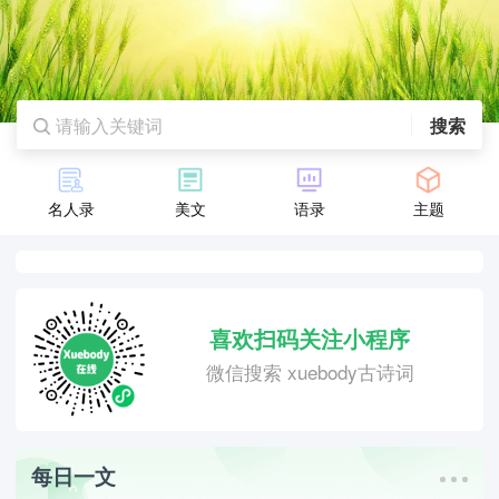
搜索
名人录
美文
语录
主题
喜欢扫码关注小程序
微信搜索 xuebody古诗词
每日一文