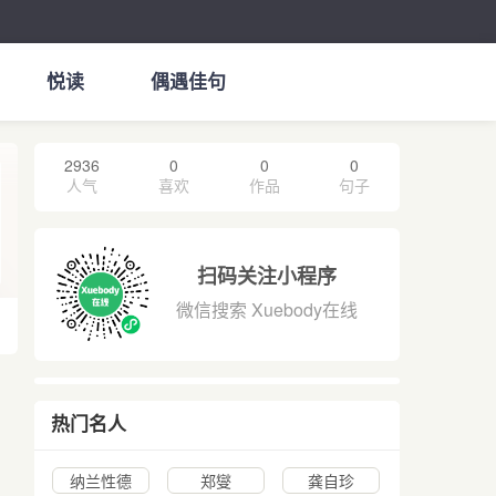
悦读
偶遇佳句
2936
0
0
0
人气
喜欢
作品
句子
扫码关注小程序
微信搜索 Xuebody在线
热门名人
纳兰性德
郑燮
龚自珍