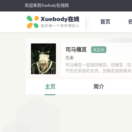
欢迎来到Xuebody在线网
首页
司马穰苴
先秦
司马穰苴一般指田穰苴。田穰苴（生
齐田氏家族的支庶。田穰苴是继姜尚之
主页
简介