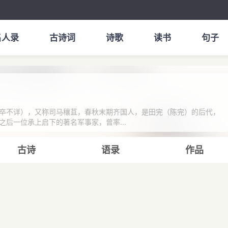
名人录
古诗词
诗歌
读书
句子
卒不详），又称司马穰苴，春秋末期齐国人，是田完（陈完）的后代，
后一位承上启下的著名军事家，曾率...
古诗
语录
作品