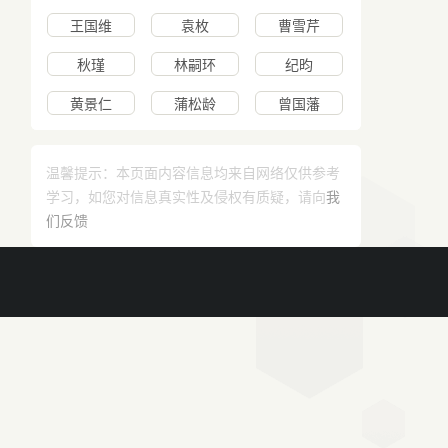
王国维
袁枚
曹雪芹
秋瑾
林嗣环
纪昀
黄景仁
蒲松龄
曾国藩
温馨提示：本页面内容信息均来自网络仅供参考
学习，如您对信息真实性及侵权有质疑，请向
我
们反馈