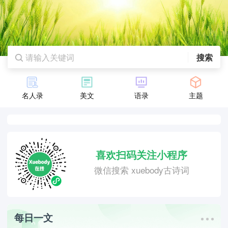
搜索
名人录
美文
语录
主题
喜欢扫码关注小程序
微信搜索 xuebody古诗词
每日一文