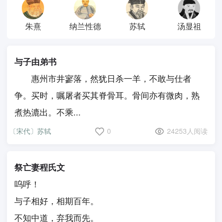
朱熹
纳兰性德
苏轼
汤显祖
与子由弟书
惠州市井寥落，然犹日杀一羊，不敢与仕者
争。买时，嘱屠者买其脊骨耳。骨间亦有微肉，熟
煮热漉出。不乘...
〔宋代〕苏轼
0
24253人阅读
祭亡妻程氏文
呜呼！
与子相好，相期百年。
不知中道，弃我而先。