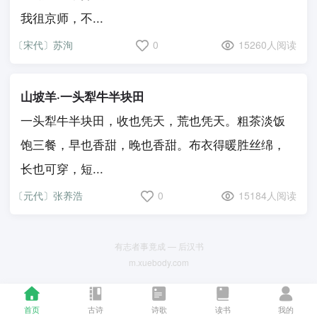
我徂京师，不...
〔宋代〕苏洵
0
15260人阅读
山坡羊·一头犁牛半块田
一头犁牛半块田，收也凭天，荒也凭天。粗茶淡饭
饱三餐，早也香甜，晚也香甜。布衣得暖胜丝绵，
长也可穿，短...
〔元代〕张养浩
0
15184人阅读
有志者事竟成 — 后汉书
m.xuebody.com
首页
古诗
诗歌
读书
我的