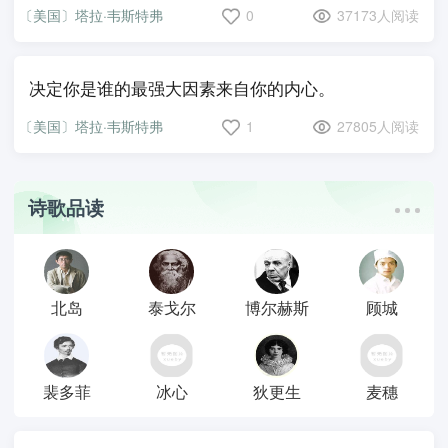
〔美国〕塔拉·韦斯特弗
0
37173人阅读
决定你是谁的最强大因素来自你的内心。
〔美国〕塔拉·韦斯特弗
1
27805人阅读
诗歌品读
北岛
泰戈尔
博尔赫斯
顾城
裴多菲
冰心
狄更生
麦穗