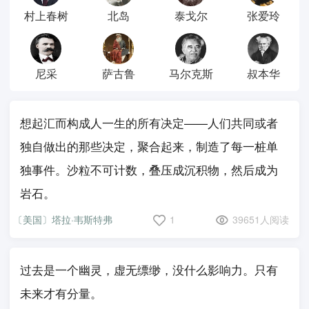
村上春树
北岛
泰戈尔
张爱玲
尼采
萨古鲁
马尔克斯
叔本华
想起汇而构成人一生的所有决定——人们共同或者
独自做出的那些决定，聚合起来，制造了每一桩单
独事件。沙粒不可计数，叠压成沉积物，然后成为
岩石。
〔美国〕塔拉·韦斯特弗
1
39651人阅读
过去是一个幽灵，虚无缥缈，没什么影响力。只有
未来才有分量。