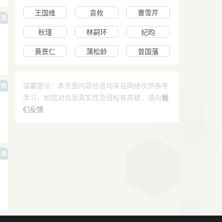
王国维
袁枚
曹雪芹
诗
秋瑾
林嗣环
纪昀
黄景仁
蒲松龄
曾国藩
温馨提示：本页面内容信息均来自网络仅供参考
诗
学习，如您对信息真实性及侵权有质疑，请向
我
们反馈
诗