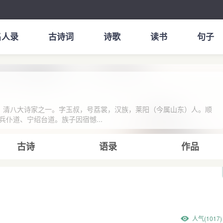
名人录
古诗词
诗歌
读书
句子
诗人，清八大诗家之一。字玉叔，号荔裳，汉族，莱阳（今属山东）人。顺
仆道、宁绍台道。族子因宿憾...
古诗
语录
作品
人气(1017)