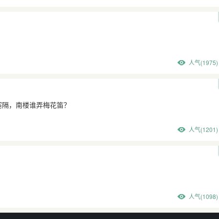
人气(1975)
塞隔，南楼谁弄梅花笛？
人气(1201)
人气(1098)