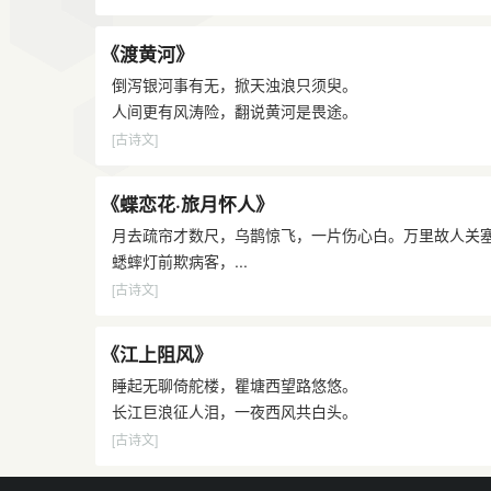
《渡黄河》
倒泻银河事有无，掀天浊浪只须臾。
人间更有风涛险，翻说黄河是畏途。
[古诗文]
《蝶恋花·旅月怀人》
月去疏帘才数尺，乌鹊惊飞，一片伤心白。万里故人关
蟋蟀灯前欺病客，...
[古诗文]
《江上阻风》
睡起无聊倚舵楼，瞿塘西望路悠悠。
长江巨浪征人泪，一夜西风共白头。
[古诗文]