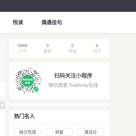
悦读
偶遇佳句
3069
0
0
0
人气
喜欢
作品
句子
扫码关注小程序
微信搜索 Xuebody在线
诗
热门名人
纳兰性德
郑燮
龚自珍