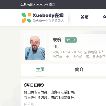
欢迎来到Xuebody在线网
首页
宋琬
明代
宋琬（1614～1674）清初著名
治四年进士，授户部主事，累迁永平兵
主页
简介
《春日田家》
野田黄雀自为群，山叟相过话旧闻。
夜半饭牛呼妇起，明朝种树是春分。
[古诗文]