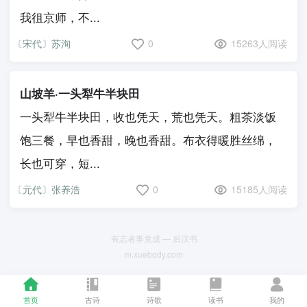
我徂京师，不...
〔宋代〕苏洵
0
15263人阅读
山坡羊·一头犁牛半块田
一头犁牛半块田，收也凭天，荒也凭天。粗茶淡饭
饱三餐，早也香甜，晚也香甜。布衣得暖胜丝绵，
长也可穿，短...
〔元代〕张养浩
0
15185人阅读
有志者事竟成 — 后汉书
m.xuebody.com
首页
古诗
诗歌
读书
我的