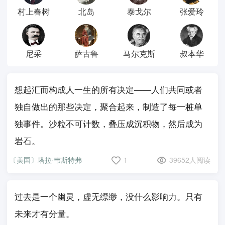
村上春树
北岛
泰戈尔
张爱玲
尼采
萨古鲁
马尔克斯
叔本华
想起汇而构成人一生的所有决定——人们共同或者
独自做出的那些决定，聚合起来，制造了每一桩单
独事件。沙粒不可计数，叠压成沉积物，然后成为
岩石。
〔美国〕塔拉·韦斯特弗
1
39652人阅读
过去是一个幽灵，虚无缥缈，没什么影响力。只有
未来才有分量。