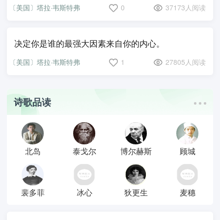
〔美国〕塔拉·韦斯特弗
0
37173人阅读
决定你是谁的最强大因素来自你的内心。
〔美国〕塔拉·韦斯特弗
1
27805人阅读
诗歌品读
北岛
泰戈尔
博尔赫斯
顾城
裴多菲
冰心
狄更生
麦穗