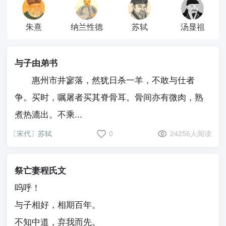
朱熹
纳兰性德
苏轼
汤显祖
与子由弟书
惠州市井寥落，然犹日杀一羊，不敢与仕者
争。买时，嘱屠者买其脊骨耳。骨间亦有微肉，熟
煮热漉出。不乘...
〔宋代〕苏轼
0
24256人阅读
祭亡妻程氏文
呜呼！
与子相好，相期百年。
不知中道，弃我而先。