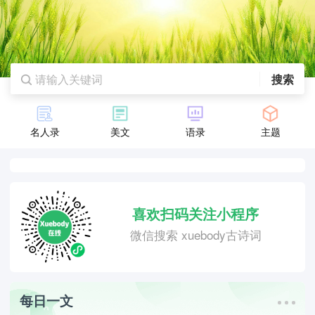
搜索
名人录
美文
语录
主题
喜欢扫码关注小程序
微信搜索 xuebody古诗词
每日一文