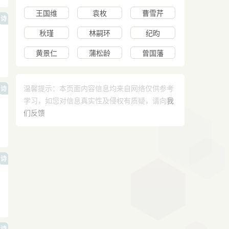
王国维
袁枚
曹雪芹
诗
秋瑾
林嗣环
纪昀
黄景仁
蒲松龄
曾国藩
温馨提示：本页面内容信息均来自网络仅供参考
诗
学习，如您对信息真实性及侵权有质疑，请向
我
们反馈
诗
诗