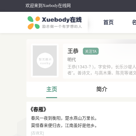
欢迎来到Xuebody在线网
首页
王恭
明代
王恭(1343-? )，字安仲，长乐
者”。善诗文，与高木秉、陈亮等诸文
主页
简介
《春雁》
春风一夜到衡阳，楚水燕山万里长。
莫怪春来便归去，江南虽好是他乡。
[古诗文]