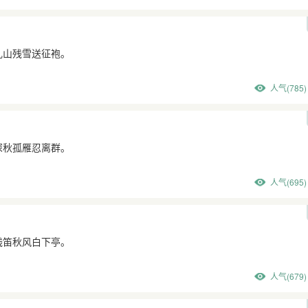
乱山残雪送征袍。
人气(785)
深秋孤雁忍离群。
人气(695)
残笛秋风白下亭。
人气(679)