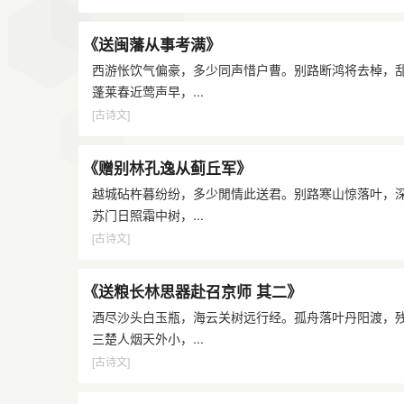
《送闽藩从事考满》
西游怅饮气偏豪，多少同声惜户曹。别路断鸿将去棹，
蓬莱春近莺声早，...
[古诗文]
《赠别林孔逸从蓟丘军》
越城砧杵暮纷纷，多少閒情此送君。别路寒山惊落叶，
苏门日照霜中树，...
[古诗文]
《送粮长林思器赴召京师 其二》
酒尽沙头白玉瓶，海云关树远行经。孤舟落叶丹阳渡，
三楚人烟天外小，...
[古诗文]