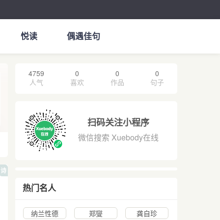
悦读
偶遇佳句
4759
0
0
0
人气
喜欢
作品
句子
扫码关注小程序
微信搜索 Xuebody在线
诗
热门名人
纳兰性德
郑燮
龚自珍