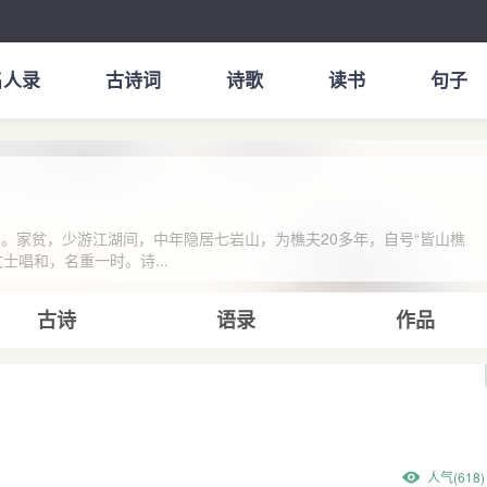
名人录
古诗词
诗歌
读书
句子
沙堤人。家贫，少游江湖间，中年隐居七岩山，为樵夫20多年，自号“皆山樵
士唱和，名重一时。诗...
古诗
语录
作品
人气(618)