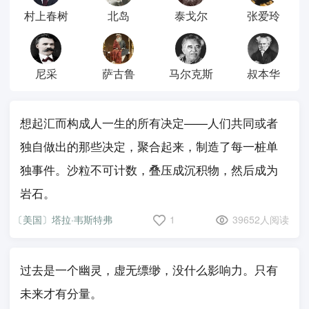
村上春树
北岛
泰戈尔
张爱玲
尼采
萨古鲁
马尔克斯
叔本华
想起汇而构成人一生的所有决定——人们共同或者
独自做出的那些决定，聚合起来，制造了每一桩单
独事件。沙粒不可计数，叠压成沉积物，然后成为
岩石。
〔美国〕塔拉·韦斯特弗
1
39652人阅读
过去是一个幽灵，虚无缥缈，没什么影响力。只有
未来才有分量。