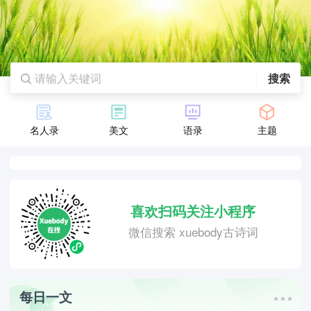
搜索
名人录
美文
语录
主题
喜欢扫码关注小程序
微信搜索 xuebody古诗词
每日一文