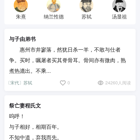
朱熹
纳兰性德
苏轼
汤显祖
与子由弟书
惠州市井寥落，然犹日杀一羊，不敢与仕者
争。买时，嘱屠者买其脊骨耳。骨间亦有微肉，熟
煮热漉出。不乘...
〔宋代〕苏轼
0
24260人阅读
祭亡妻程氏文
呜呼！
与子相好，相期百年。
不知中道，弃我而先。