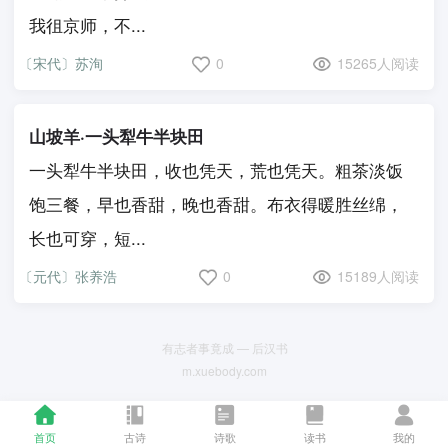
我徂京师，不...
〔宋代〕苏洵
0
15265人阅读
山坡羊·一头犁牛半块田
一头犁牛半块田，收也凭天，荒也凭天。粗茶淡饭
饱三餐，早也香甜，晚也香甜。布衣得暖胜丝绵，
长也可穿，短...
〔元代〕张养浩
0
15189人阅读
有志者事竟成 — 后汉书
m.xuebody.com
首页
古诗
诗歌
读书
我的