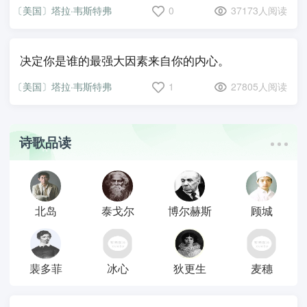
〔美国〕塔拉·韦斯特弗
0
37173人阅读
决定你是谁的最强大因素来自你的内心。
〔美国〕塔拉·韦斯特弗
1
27805人阅读
诗歌品读
北岛
泰戈尔
博尔赫斯
顾城
裴多菲
冰心
狄更生
麦穗