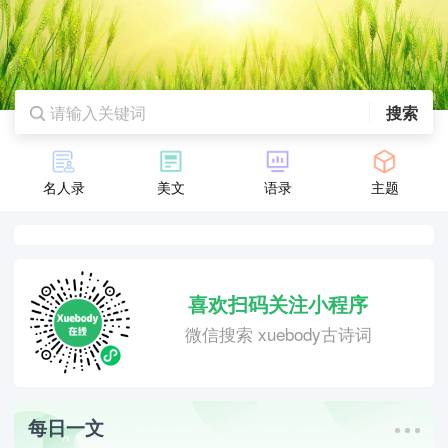
搜索
名人录
美文
语录
主题
喜欢扫码关注小程序
微信搜索 xuebody古诗词
每日一文