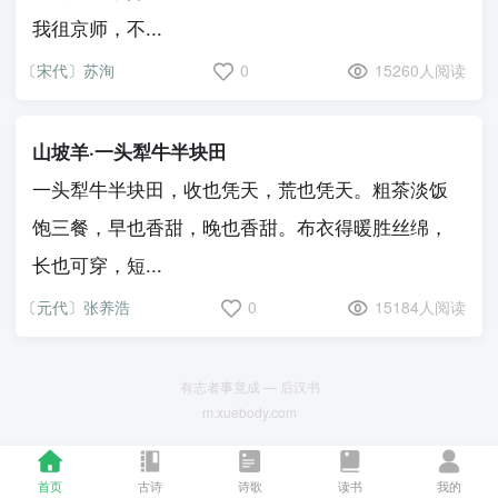
我徂京师，不...
〔宋代〕苏洵
0
15260人阅读
山坡羊·一头犁牛半块田
一头犁牛半块田，收也凭天，荒也凭天。粗茶淡饭
饱三餐，早也香甜，晚也香甜。布衣得暖胜丝绵，
长也可穿，短...
〔元代〕张养浩
0
15184人阅读
有志者事竟成 — 后汉书
m.xuebody.com
首页
古诗
诗歌
读书
我的