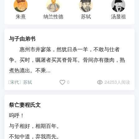
朱熹
纳兰性德
苏轼
汤显祖
与子由弟书
惠州市井寥落，然犹日杀一羊，不敢与仕者
争。买时，嘱屠者买其脊骨耳。骨间亦有微肉，熟
煮热漉出。不乘...
〔宋代〕苏轼
0
24253人阅读
祭亡妻程氏文
呜呼！
与子相好，相期百年。
不知中道，弃我而先。