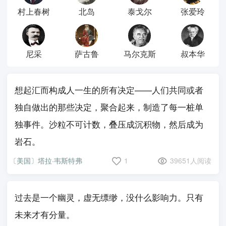
村上春树
北岛
泰戈尔
张爱玲
尼采
萨古鲁
马尔克斯
叔本华
想起汇而构成人一生的所有决定——人们共同或者
独自做出的那些决定，聚合起来，制造了每一桩单
独事件。沙粒不可计数，叠压成沉积物，然后成为
岩石。
〔美国〕塔拉·韦斯特弗
1
39651人阅读
过去是一个幽灵，虚无缥缈，没什么影响力。只有
未来才有分量。