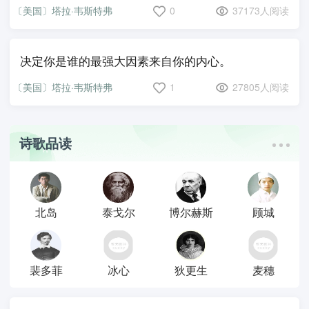
〔美国〕塔拉·韦斯特弗
0
37173人阅读
决定你是谁的最强大因素来自你的内心。
〔美国〕塔拉·韦斯特弗
1
27805人阅读
诗歌品读
北岛
泰戈尔
博尔赫斯
顾城
裴多菲
冰心
狄更生
麦穗